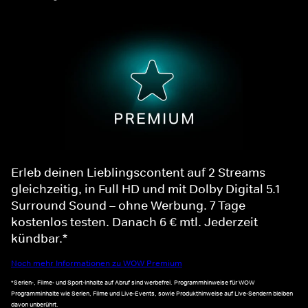
Erleb deinen Lieblingscontent auf 2 Streams
gleichzeitig, in Full HD und mit Dolby Digital 5.1
Surround Sound – ohne Werbung. 7 Tage
kostenlos testen. Danach 6 € mtl. Jederzeit
kündbar.*
Noch mehr Informationen zu WOW Premium
*Serien-, Filme- und Sport-Inhalte auf Abruf sind werbefrei. Programmhinweise für WOW
Programminhalte wie Serien, Filme und Live-Events, sowie Produkthinweise auf Live-Sendern bleiben
davon unberührt.