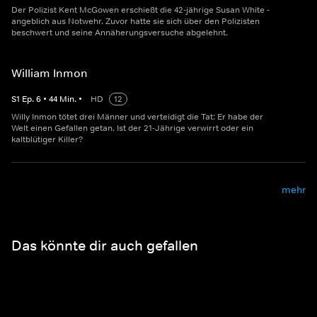
Der Polizist Kent McGowen erschießt die 42-jährige Susan White -
angeblich aus Notwehr. Zuvor hatte sie sich über den Polizisten
beschwert und seine Annäherungsversuche abgelehnt.
William Inmon
S
1
Ep.
6
•
44
Min.
•
HD
12
Willy Inmon tötet drei Männer und verteidigt die Tat: Er habe der
Welt einen Gefallen getan. Ist der 21-Jährige verwirrt oder ein
kaltblütiger Killer?
mehr
Das könnte dir auch gefallen