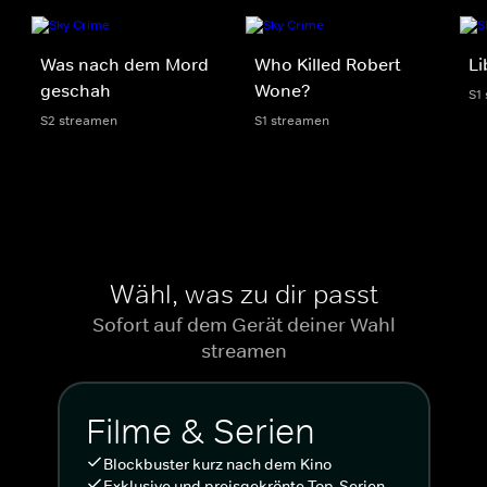
Was nach dem Mord
Who Killed Robert
Li
geschah
Wone?
S1
S2 streamen
S1 streamen
Wähl, was zu dir passt
Sofort auf dem Gerät deiner Wahl
streamen
Filme & Serien
Blockbuster kurz nach dem Kino
Exklusive und preisgekrönte Top-Serien