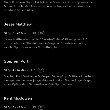
Nach 11 Jahren Ehe will sich Arlene Fraser von ihrem tyrannischen
Mann Nat scheiden lassen. Dann verschwindet sie spurlos - doch
ihr Mann hat ein Alibi.
Jesse Matthew
S
1
Ep.
3
•
42
Min.
•
HD
16
Jesse Matthew wurde der "Back-to-College" Killer genannt. Er
ermordete zwei Studentinnen in Virginia. Experten verraten,
welche Spuren zu seiner Verhaftung führten.
Stephen Port
S
1
Ep.
4
•
44
Min.
•
HD
16
Stephen Port fand seine Opfer per Dating-App. Er tötete innerhalb
weniger Wochen vier junge Männer London. Bis die Angehörigen
eines Opfers dem Serienkiller auf die Spur kamen.
Kent McGowen
S
1
Ep.
5
•
43
Min.
•
HD
12