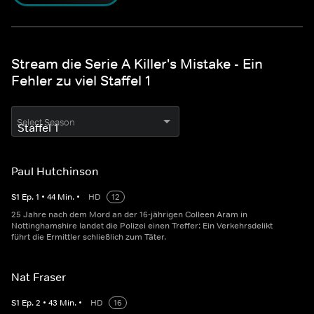
Stream die Serie A Killer's Mistake - Ein
Fehler zu viel Staffel 1
Select Season
Paul Hutchinson
S
1
Ep.
1
•
44
Min.
•
HD
12
25 Jahre nach dem Mord an der 16-jährigen Colleen Aram in
Nottinghamshire landet die Polizei einen Treffer: Ein Verkehrsdelikt
führt die Ermittler schließlich zum Täter.
Nat Fraser
S
1
Ep.
2
•
43
Min.
•
HD
16