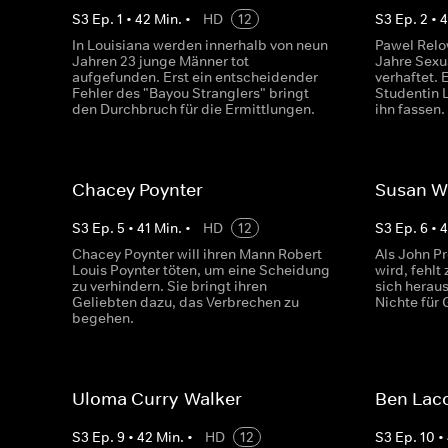
S
3
Ep.
1
•
42
Min.
•
HD
12
S
3
Ep.
2
•
In Louisiana werden innerhalb von neun
Pawel Relo
Jahren 23 junge Männer tot
Jahre Sexua
aufgefunden. Erst ein entscheidender
verhaftet.
Fehler des "Bayou Stranglers" bringt
Studentin L
den Durchbruch für die Ermittlungen.
ihn fassen.
Chacey Poynter
Susan W
S
3
Ep.
5
•
41
Min.
•
HD
12
S
3
Ep.
6
•
Chacey Poynter will ihren Mann Robert
Als John P
Louis Poynter töten, um eine Scheidung
wird, fehlt
zu verhindern. Sie bringt ihren
sich heraus
Geliebten dazu, das Verbrechen zu
Nichte für 
begehen.
Uloma Curry-Walker
Ben La
S
3
Ep.
9
•
42
Min.
•
HD
12
S
3
Ep.
10
•