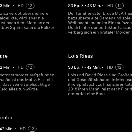
43
Min.
•
HD
12
S
3
Ep.
3
•
43
Min.
•
HD
12
wicz verübt über mehrere
Der Familienvater Bruce McArthu
ldelikte, wird aber nie
bezauberte alte Damen und spiel
 Erst nach dem Mord an der
Weihnachtsmann im Einkaufszen
ibby Squire kann die Polizei
Doch hinter der perfekten Fassad
verbarg sich ein brutaler Mörder.
are
Lois Riess
42
Min.
•
HD
12
S
3
Ep.
7
•
42
Min.
•
HD
12
roctor ermordet aufgefunden
Lois und David Riess sind Großel
 zunächst das Motiv. Es stellt
und Geschäftsinhaber in Minnes
, dass seine spielsüchtige
ihre Spielsucht zu finanzieren töt
Geld alles tun würde.
2018 ihren Mann, reist nach Flori
ermordet eine Frau.
comba
42
Min.
•
HD
12