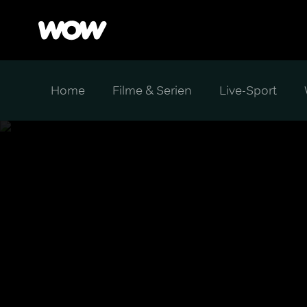
Home
Filme & Serien
Live-Sport