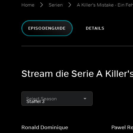
Home
Serien
A Killer's Mistake - Ein Feh
EPISODENGUIDE
DETAILS
Stream die Serie A Killer's
Select Season
Ronald Dominique
Pawel R