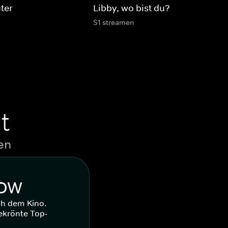
ter
Libby, wo bist du?
S1 streamen
t
en
WOW
ch dem Kino.
ekrönte Top-