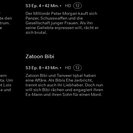
S
3
Ep.
4
•
42
Min.
•
HD
12
r
Der Millionär Peter Morgan kauft sich
te den
Panzer, Schusswaffen und die
trum.
Gesellschaft junger Frauen. Als ihn
e
seine Geliebte erpressen will, rächt er
sich brutal.
Zatoon Bibi
S
3
Ep.
8
•
43
Min.
•
HD
12
tern
Zatoon Bibi und Tanveer Iqbal haben
ota. Um
eine Affäre. Als Bibis Ehe zerbricht,
et Lois
trennt sich auch ihr Liebhaber. Doch nun
da und
will sich Bibi rächen und engagiert ihren
Ex-Mann und ihren Sohn für einen Mord.