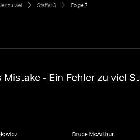
ler zu viel
Staffel 3
Folge 7
 Mistake - Ein Fehler zu viel St
elowicz
Bruce McArthur