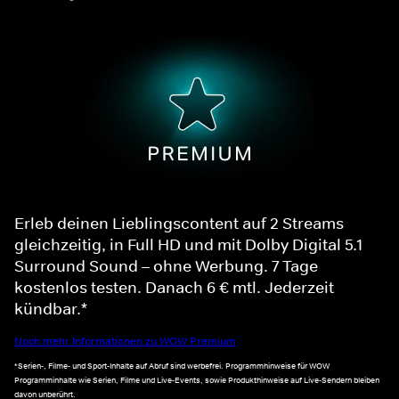
Erleb deinen Lieblingscontent auf 2 Streams
gleichzeitig, in Full HD und mit Dolby Digital 5.1
Surround Sound – ohne Werbung. 7 Tage
kostenlos testen. Danach 6 € mtl. Jederzeit
kündbar.*
Noch mehr Informationen zu WOW Premium
*Serien-, Filme- und Sport-Inhalte auf Abruf sind werbefrei. Programmhinweise für WOW
Programminhalte wie Serien, Filme und Live-Events, sowie Produkthinweise auf Live-Sendern bleiben
davon unberührt.