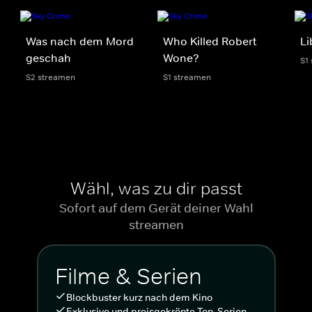
Was nach dem Mord
Who Killed Robert
Li
geschah
Wone?
S1
S2 streamen
S1 streamen
Wähl, was zu dir passt
Sofort auf dem Gerät deiner Wahl
streamen
Filme & Serien
Blockbuster kurz nach dem Kino
Exklusive und preisgekrönte Top-Serien