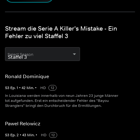
Stream die Serie A Killer's Mistake - Ein
Fehler zu viel Staffel 3
Select Season
Ronald Dominique
S
3
Ep.
1
•
42
Min.
•
HD
12
In Louisiana werden innerhalb von neun Jahren 23 junge Männer
tot aufgefunden. Erst ein entscheidender Fehler des "Bayou
Stranglers" bringt den Durchbruch für die Ermittlungen.
Pawel Relowicz
S
3
Ep.
2
•
43
Min.
•
HD
12