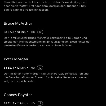
Pawel Relowicz verübt über mehrere Jahre Sexualdelikte, wird
aber nie verhaftet. Erst nach dem Mord an der Studentin Libby
Squire kann die Polizei ihn fassen.
Bruce McArthur
S
3
Ep.
3
•
43
Min.
•
HD
12
Der Familienvater Bruce McArthur bezauberte alte Damen und
spielte den Weihnachtsmann im Einkaufszentrum. Doch hinter der
perfekten Fassade verbarg sich ein brutaler Mörder.
Peter Morgan
S
3
Ep.
4
•
42
Min.
•
HD
12
Der Millionär Peter Morgan kauft sich Panzer, Schusswaffen und
die Gesellschaft junger Frauen. Als ihn seine Geliebte erpressen
will, rächt er sich brutal.
Chacey Poynter
S
3
Ep.
5
•
41
Min.
•
HD
12