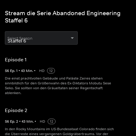
Stream die Serie Abandoned Engineering
Staffel 6
Select Season
Episode 1
S
6
Ep.
1
•
43
Min.
•
HD
12
Die einst prachtvollen Gebäude und Paläste Zaires stehen
sinnbildlich für den Größenwahn des Ex-Diktators Mobutu Sese
Seko. Sie sollten von den Gräueltaten seiner Regentschaft
ablenken.
Episode 2
S
6
Ep.
2
•
43
Min.
•
HD
12
In den Rocky Mountains im US-Bundesstaat Colorado finden sich
die Überreste eines vergangenen Goldgräbertraums. Vor der