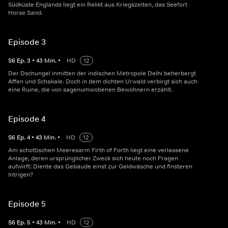
Südküste Englands liegt ein Relikt aus Kriegszeiten, das Seefort
Horse Sand.
Episode 3
S
6
Ep.
3
•
43
Min.
•
HD
12
Der Dschungel inmitten der indischen Metropole Delhi beherbergt
Affen und Schakale. Doch in dem dichten Urwald verbirgt sich auch
eine Ruine, die von sagenumwobenen Bewohnern erzählt.
Episode 4
S
6
Ep.
4
•
43
Min.
•
HD
12
Am schottischen Meeresarm Firth of Forth liegt eine verlassene
Anlage, deren ursprünglicher Zweck sich heute noch Fragen
aufwirft: Diente das Gebäude einst zur Geldwäsche und finsteren
Intrigen?
Episode 5
S
6
Ep.
5
•
43
Min.
•
HD
12