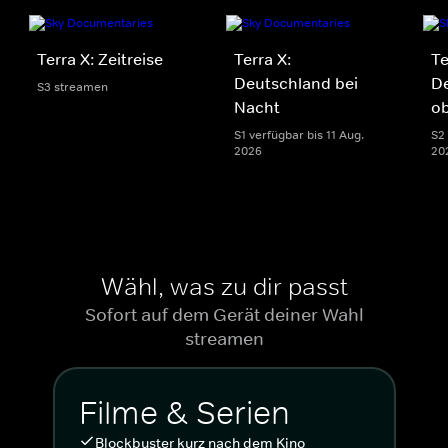
Terra X: Zeitreise
Terra X:
Te
Deutschland bei
D
S3 streamen
Nacht
o
S1 verfügbar bis 11 Aug.
S2 
2026
20
Wähl, was zu dir passt
Sofort auf dem Gerät deiner Wahl
streamen
Filme & Serien
Blockbuster kurz nach dem Kino