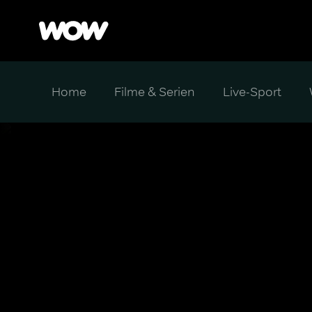
Home
Filme & Serien
Live-Sport