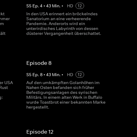
S
5
Ep.
4
•
43
Min.
•
HD
12
ckt
In den USA erinnert ein bröckelndes
immer
Sanatorium an eine verheerende
Am
Pandemie. Anderorts wird ein
unterirdisches Labyrinth von dessen
ält
düsterer Vergangenheit überschattet.
Episode 8
S
5
Ep.
8
•
43
Min.
•
HD
12
er USA
Auf den umkämpften Golanhöhen im
Rust
Nahen Osten befanden sich früher
Befestigungsanlagen des syrischen
g:
Militärs. In einem alten Werk in Buffalo
wurde Toastbrot einer bekannten Marke
hergestellt.
Episode 12