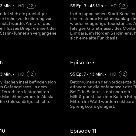
43
Min.
•
HD
12
S
5
Ep.
3
•
43
Min.
•
HD
12
indet sich ein prächtiger
In der japanischen Stadt Kobe lo
r früher zur Isolierung von
eine rostende Erholungsanlage 
nutzt wurde. Am Ufer des
wieder neugierige Touristen an. 
en Flusses Dnepr erinnert der
felsigen Granitmassiv des Monte
 Stalin-Tunnel an vergangene
Limbara, im Norden Sardiniens, h
sich eine alte Funkbasis.
 6
Episode 7
43
Min.
•
HD
12
S
5
Ep.
7
•
43
Min.
•
HD
12
dyllischen Insel befinden sich
Betonruinen an der Nordgrenze d
es Gefängnisses, in dem
erinnern an die Anfangszeit des "
 Terroristen festgehalten
Belt". In Belarus steht noch ein
n Maschinenwrack in Alaska
Militärpunkt aus dem Kalten Krie
l der Goldschürfgeschichte.
Mitten im Wald wurden nukleare
Sprengköpfe gelagert.
10
Episode 11