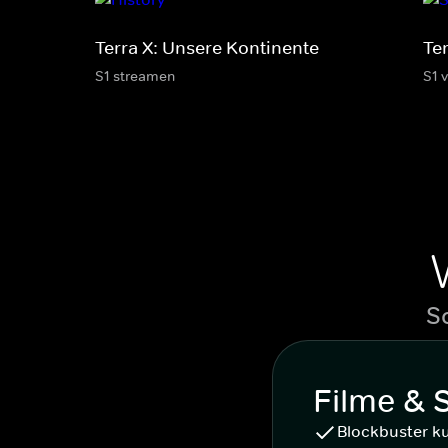
Terra X: Unsere Kontinente
Te
S1 streamen
S1 
S
Filme & 
Blockbuster k