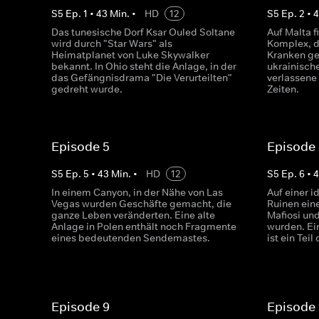
S
5
Ep.
1
•
43
Min.
•
HD
12
S
5
Ep.
2
•
Das tunesische Dorf Ksar Ouled Soltane
Auf Malta f
wird durch "Star Wars" als
Komplex, de
Heimatplanet von Luke Skywalker
Kranken ge
bekannt. In Ohio steht die Anlage, in der
ukrainisch
das Gefängnisdrama "Die Verurteilten"
verlassene
gedreht wurde.
Zeiten.
Episode 5
Episode
S
5
Ep.
5
•
43
Min.
•
HD
12
S
5
Ep.
6
•
In einem Canyon, in der Nähe von Las
Auf einer i
Vegas wurden Geschäfte gemacht, die
Ruinen ein
ganze Leben veränderten. Eine alte
Mafiosi und
Anlage in Polen enthält noch Fragmente
wurden. Ei
eines bedeutenden Sendemastes.
ist ein Tei
Episode 9
Episode 