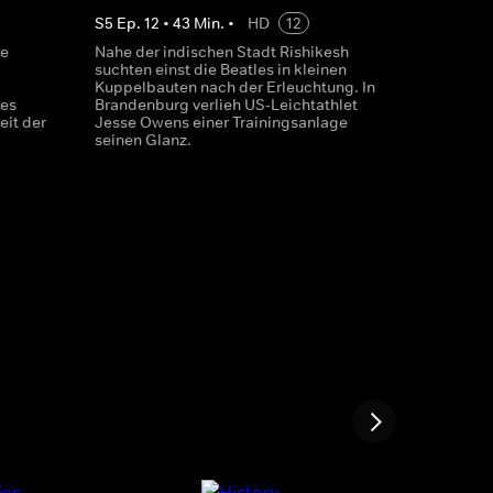
S
5
Ep.
12
•
43
Min.
•
HD
12
ie
Nahe der indischen Stadt Rishikesh
suchten einst die Beatles in kleinen
Kuppelbauten nach der Erleuchtung. In
des
Brandenburg verlieh US-Leichtathlet
eit der
Jesse Owens einer Trainingsanlage
seinen Glanz.