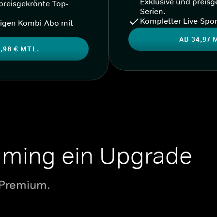
Exklusive und preisg
preisgekrönte Top-
Serien.
Kompletter Live-Spor
igen Kombi-Abo mit
AB 34,97 
,98 € MTL.
aming ein Upgrade
 Premium.