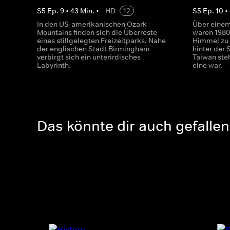
S
5
Ep.
9
•
43
Min.
•
HD
12
S
5
Ep.
10
•
In den US-amerikanischen Ozark
Über einem
Mountains finden sich die Überreste
waren 1980
eines stillgelegten Freizeitparks. Nahe
Himmel zu 
der englischen Stadt Birmingham
hinter der 
verbirgt sich ein unterirdisches
Taiwan steh
Labyrinth.
eine war.
Das könnte dir auch gefallen