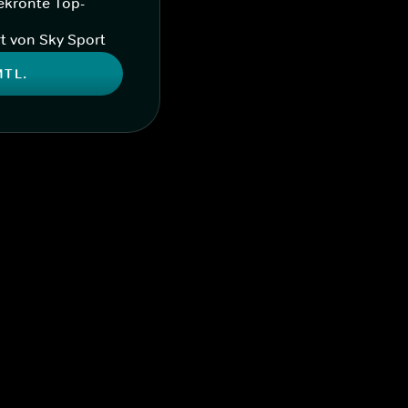
ekrönte Top-
t von Sky Sport
MTL.