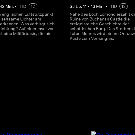
42
Min.
•
HD
12
S
5
Ep.
11
•
43
Min.
•
HD
12
 englischen Luftstützpunkt
Nahe des Loch Lomond erzählt d
 seltsame Lichter am
Ruine von Buchanan Castle die
erkennen. Was verbirgt sich
ereignisreiche Geschichte der
Sichtung? Auf einer Insel vor
schottischen Burg. Das Sterben 
t eine Militärbasis, die nie
Toten Meeres wird einem Ort unw
Küste zum Verhängnis.