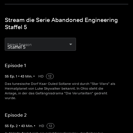
Stream die Serie Abandoned Engineering
Staffel 5
Select Season
Episode 1
S
5
Ep.
1
•
43
Min.
•
HD
12
Das tunesische Dorf Ksar Ouled Soltane wird durch "Star Wars" als
Heimatplanet von Luke Skywalker bekannt. In Ohio steht die
Anlage, in der das Gefängnisdrama "Die Verurteilten" gedreht
wurde.
Episode 2
S
5
Ep.
2
•
43
Min.
•
HD
12