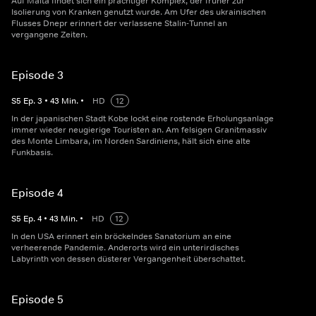
Auf Malta findet sich ein prächtiger Komplex, der früher zur
Isolierung von Kranken genutzt wurde. Am Ufer des ukrainischen
Flusses Dnepr erinnert der verlassene Stalin-Tunnel an
vergangene Zeiten.
Episode 3
S
5
Ep.
3
•
43
Min.
•
HD
12
In der japanischen Stadt Kobe lockt eine rostende Erholungsanlage
immer wieder neugierige Touristen an. Am felsigen Granitmassiv
des Monte Limbara, im Norden Sardiniens, hält sich eine alte
Funkbasis.
Episode 4
S
5
Ep.
4
•
43
Min.
•
HD
12
In den USA erinnert ein bröckelndes Sanatorium an eine
verheerende Pandemie. Anderorts wird ein unterirdisches
Labyrinth von dessen düsterer Vergangenheit überschattet.
Episode 5