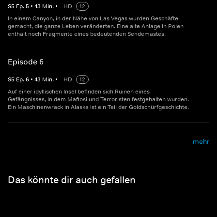
S
5
Ep.
5
•
43
Min.
•
HD
12
In einem Canyon, in der Nähe von Las Vegas wurden Geschäfte
gemacht, die ganze Leben veränderten. Eine alte Anlage in Polen
enthält noch Fragmente eines bedeutenden Sendemastes.
Episode 6
S
5
Ep.
6
•
43
Min.
•
HD
12
Auf einer idyllischen Insel befinden sich Ruinen eines
Gefängnisses, in dem Mafiosi und Terroristen festgehalten wurden.
Ein Maschinenwrack in Alaska ist ein Teil der Goldschürfgeschichte.
mehr
Das könnte dir auch gefallen