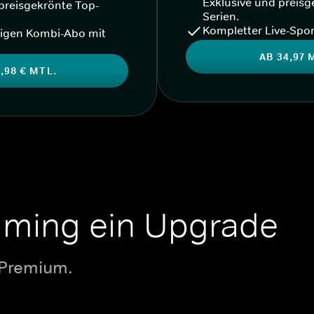
Exklusive und preisg
preisgekrönte Top-
Serien.
Kompletter Live-Spor
igen Kombi-Abo mit
AB 34,97 
,98 € MTL.
aming ein Upgrade
 Premium.