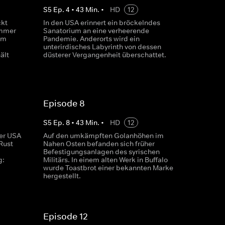
S
5
Ep.
4
•
43
Min.
•
HD
12
ckt
In den USA erinnert ein bröckelndes
immer
Sanatorium an eine verheerende
Am
Pandemie. Anderorts wird ein
unterirdisches Labyrinth von dessen
ält
düsterer Vergangenheit überschattet.
Episode 8
S
5
Ep.
8
•
43
Min.
•
HD
12
er USA
Auf den umkämpften Golanhöhen im
Rust
Nahen Osten befanden sich früher
Befestigungsanlagen des syrischen
g:
Militärs. In einem alten Werk in Buffalo
wurde Toastbrot einer bekannten Marke
hergestellt.
Episode 12