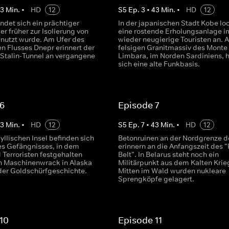
43
Min.
•
HD
12
S
5
Ep.
3
•
43
Min.
•
HD
12
indet sich ein prächtiger
In der japanischen Stadt Kobe lo
r früher zur Isolierung von
eine rostende Erholungsanlage 
nutzt wurde. Am Ufer des
wieder neugierige Touristen an. 
en Flusses Dnepr erinnert der
felsigen Granitmassiv des Monte
 Stalin-Tunnel an vergangene
Limbara, im Norden Sardiniens, h
sich eine alte Funkbasis.
 6
Episode 7
43
Min.
•
HD
12
S
5
Ep.
7
•
43
Min.
•
HD
12
dyllischen Insel befinden sich
Betonruinen an der Nordgrenze d
es Gefängnisses, in dem
erinnern an die Anfangszeit des "
 Terroristen festgehalten
Belt". In Belarus steht noch ein
n Maschinenwrack in Alaska
Militärpunkt aus dem Kalten Krie
l der Goldschürfgeschichte.
Mitten im Wald wurden nukleare
Sprengköpfe gelagert.
10
Episode 11