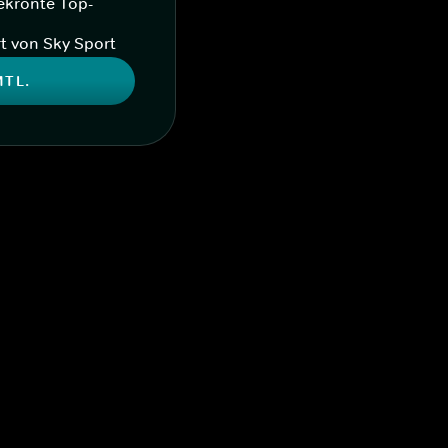
ekrönte Top-
t von Sky Sport
MTL.