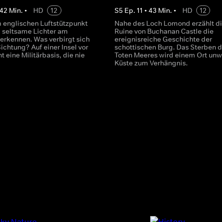
42
Min.
•
HD
12
S
5
Ep.
11
•
43
Min.
•
HD
12
 englischen Luftstützpunkt
Nahe des Loch Lomond erzählt d
 seltsame Lichter am
Ruine von Buchanan Castle die
erkennen. Was verbirgt sich
ereignisreiche Geschichte der
Sichtung? Auf einer Insel vor
schottischen Burg. Das Sterben 
t eine Militärbasis, die nie
Toten Meeres wird einem Ort unw
Küste zum Verhängnis.