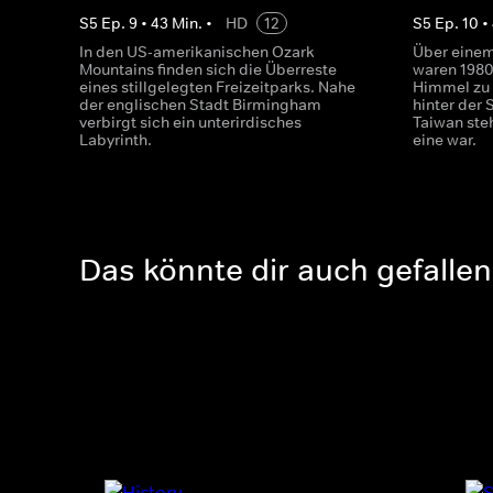
S
5
Ep.
9
•
43
Min.
•
HD
12
S
5
Ep.
10
•
In den US-amerikanischen Ozark
Über einem
Mountains finden sich die Überreste
waren 1980
eines stillgelegten Freizeitparks. Nahe
Himmel zu 
der englischen Stadt Birmingham
hinter der 
verbirgt sich ein unterirdisches
Taiwan steh
Labyrinth.
eine war.
Das könnte dir auch gefallen