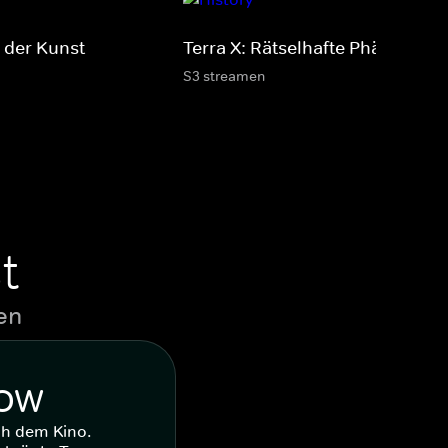
 der Kunst
Terra X: Rätselhafte Phänomen
S3 streamen
t
en
WOW
ch dem Kino.