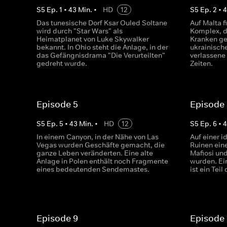
S
5
Ep.
1
•
43
Min.
•
HD
12
S
5
Ep.
2
•
Das tunesische Dorf Ksar Ouled Soltane
Auf Malta f
wird durch "Star Wars" als
Komplex, de
Heimatplanet von Luke Skywalker
Kranken ge
bekannt. In Ohio steht die Anlage, in der
ukrainisch
das Gefängnisdrama "Die Verurteilten"
verlassene
gedreht wurde.
Zeiten.
Episode 5
Episode
S
5
Ep.
5
•
43
Min.
•
HD
12
S
5
Ep.
6
•
In einem Canyon, in der Nähe von Las
Auf einer i
Vegas wurden Geschäfte gemacht, die
Ruinen ein
ganze Leben veränderten. Eine alte
Mafiosi und
Anlage in Polen enthält noch Fragmente
wurden. Ei
eines bedeutenden Sendemastes.
ist ein Tei
Episode 9
Episode 