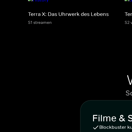
Terra X: Das Uhrwerk des Lebens
Te
S1 streamen
S2 
S
Filme & 
Blockbuster k