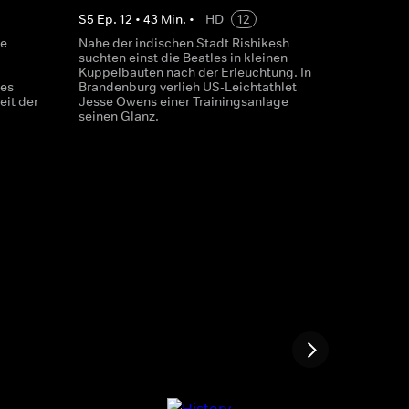
S
5
Ep.
12
•
43
Min.
•
HD
12
ie
Nahe der indischen Stadt Rishikesh
suchten einst die Beatles in kleinen
Kuppelbauten nach der Erleuchtung. In
des
Brandenburg verlieh US-Leichtathlet
eit der
Jesse Owens einer Trainingsanlage
seinen Glanz.