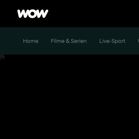
Home
Filme & Serien
Live-Sport