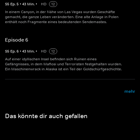
S
5
Ep.
5
•
43
Min.
•
HD
12
In einem Canyon, in der Nähe von Las Vegas wurden Geschäfte
gemacht, die ganze Leben veränderten. Eine alte Anlage in Polen
enthält noch Fragmente eines bedeutenden Sendemastes.
Episode 6
S
5
Ep.
6
•
43
Min.
•
HD
12
Auf einer idyllischen Insel befinden sich Ruinen eines
Gefängnisses, in dem Mafiosi und Terroristen festgehalten wurden.
Ein Maschinenwrack in Alaska ist ein Teil der Goldschürfgeschichte.
mehr
Das könnte dir auch gefallen