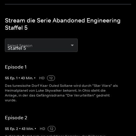
Stream die Serie Abandoned Engineering
Staffel 5
Select Season
Episode 1
S
5
Ep.
1
•
43
Min.
•
HD
12
Das tunesische Dorf Ksar Ouled Soltane wird durch "Star Wars" als
Heimatplanet von Luke Skywalker bekannt. In Ohio steht die
Anlage, in der das Gefängnisdrama "Die Verurteilten" gedreht
wurde.
Episode 2
S
5
Ep.
2
•
43
Min.
•
HD
12