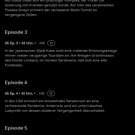
Auf Malta findet sich ein prächtiger Komplex, der früher zur
Isolierung von Kranken genutzt wurde. Am Ufer des ukrainischen
Flusses Dnepr erinnert der verlassene Stalin-Tunnel an
vergangene Zeiten.
Episode 3
S
5
Ep.
3
•
43
Min.
•
HD
12
In der japanischen Stadt Kobe lockt eine rostende Erholungsanlage
immer wieder neugierige Touristen an. Am felsigen Granitmassiv
des Monte Limbara, im Norden Sardiniens, hält sich eine alte
Funkbasis.
Episode 4
S
5
Ep.
4
•
43
Min.
•
HD
12
In den USA erinnert ein bröckelndes Sanatorium an eine
verheerende Pandemie. Anderorts wird ein unterirdisches
Labyrinth von dessen düsterer Vergangenheit überschattet.
Episode 5