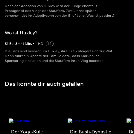
Nach der Adoption von Huxley wird der Junge ebenfalls
Protagonist des Vlogs der Stauffers. Zwei Jahre später
verschwindet ihr Adoptivsohn von der Bildfläche. Was ist passiert?
Wo ist Huxley?
S
1
Ep.
3
•
41
Min.
•
HD
12
Die Fans sind besorgt um Huxley, ihre Kritik steigert sich zur Wut.
Dann führt ein Update der Familie dazu, dass Marken ihr
Sponsoring einstellen und die Stauffers ihren Vlog beenden.
Das könnte dir auch gefallen
Der Yoga-Kult:
Die Bush-Dynastie
B