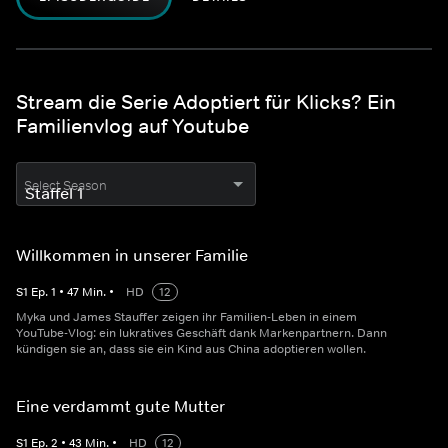
Stream die Serie Adoptiert für Klicks? Ein
Familienvlog auf Youtube
Select Season
Willkommen in unserer Familie
S
1
Ep.
1
•
47
Min.
•
HD
12
Myka und James Stauffer zeigen ihr Familien-Leben in einem
YouTube-Vlog: ein lukratives Geschäft dank Markenpartnern. Dann
kündigen sie an, dass sie ein Kind aus China adoptieren wollen.
Eine verdammt gute Mutter
S
1
Ep.
2
•
43
Min.
•
HD
12