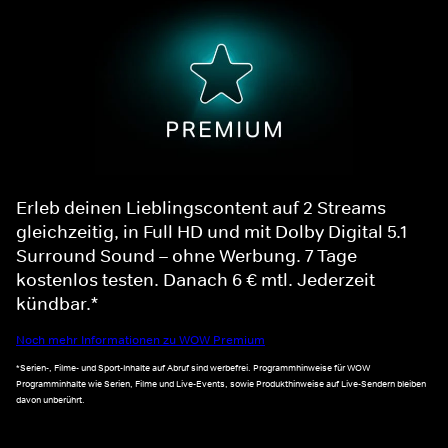
Erleb deinen Lieblingscontent auf 2 Streams
gleichzeitig, in Full HD und mit Dolby Digital 5.1
Surround Sound – ohne Werbung. 7 Tage
kostenlos testen. Danach 6 € mtl. Jederzeit
kündbar.*
Noch mehr Informationen zu WOW Premium
*Serien-, Filme- und Sport-Inhalte auf Abruf sind werbefrei. Programmhinweise für WOW
Programminhalte wie Serien, Filme und Live-Events, sowie Produkthinweise auf Live-Sendern bleiben
davon unberührt.