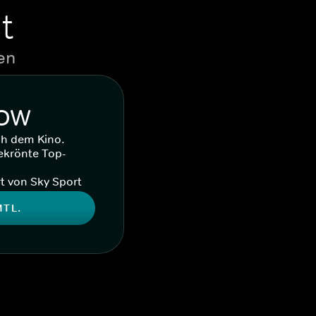
t
en
WOW
ch dem Kino.
ekrönte Top-
t von Sky Sport
MTL.