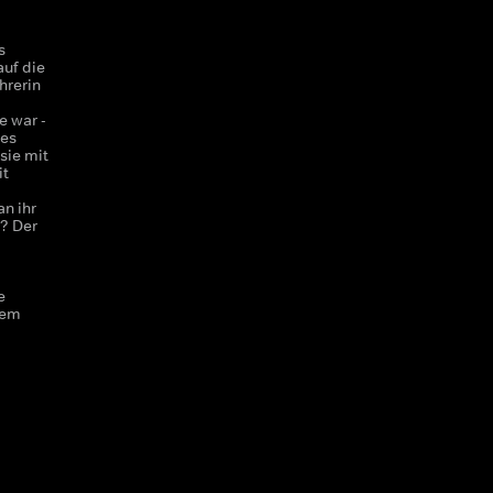
s
uf die
hrerin
e war -
zes
sie mit
it
n ihr
n? Der
e
rem