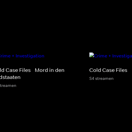
ld Case Files - Mord in den
Cold Case Files
dstaaten
S4 streamen
streamen