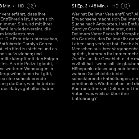
8
Min.
•
HD
12
S
1
Ep.
3
•
48
Min.
•
HD
12
 Vera erfährt, dass ihre
Wer hat Delimar Vera entführt? Al
 Entführerin ist, ändert sich
Erwachsene macht sich Delimar a
ür immer. Sie wird mit ihrer
Suche nach Antworten. Ihre Entfü
Familie wiedervereint, die
Carolyn Correa behauptet, dass
nem Mediensturms
Delimars Vater Pedro ihr Kompliz
t. Die Ermittler untersuchen,
ein Gerücht, das Delimar ihr gan
Entführerin Carolyn Correa
Leben lang verfolgt hat. Doch als 
t, ein Kind zu stehlen und es
Menschen aus ihrer Vergangenhe
enes aufzuziehen; und
spricht, kommen ihr immer mehr
amilie kämpft mit den Folgen
Zweifel an der Geschichte, die ma
lns. Als die Polizei glaubt,
erzählt hat - wem soll sie glaube
ine weiteren Wendungen in
Höhepunkt dieser unglaublichen
ergewöhnlichen Fall gibt,
wahren Geschichte bietet
rea eine schockierende
schockierende Enthüllungen, ein
ung darüber, wer ihr bei der
emotionales Wiedersehen und di
 des Babys geholfen haben
Konfrontation von Delimar mit ih
Vater - was weiß er über ihre
Entführung?