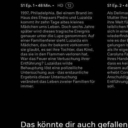
S
1
Ep.
1
•
48
Min.
•
HD
12
S
1
Ep.
2
•
4
1997, Philadelphia. Bei einem Brand im
Als Delimar
Haus des Ehepaars Pedro und Luzaida
Mutter ihre
kommt ihr zehn Tage altes kleines
ihre Welt f
Mädchen ums Leben. Doch sechs Jahre
leiblichen 
später wird dieses tragische Ereignis
sich in ei
genauer unter die Lupe genommen: Auf
wiederfinde
einer Familienfeier sieht Luzaida ein
wie es der 
Mädchen, das ihr bekannt vorkommt -
gelungen is
sie glaubt, es sei ihre Tochter, das Kind,
als ihr eig
das sie in den Flammen verloren hat.
Carolyns F
War das Feuer eine Vertuschung ihrer
ihres Hande
Entführung? Luzaidas wilde
dass es ke
Behauptung löst eine polizeiliche
diesem auß
Untersuchung aus - das erstaunliche
erhebt Cor
Ergebnis dieser Untersuchung
Anschuldig
verändert das Leben zweier Familien für
Entführung
immer.
soll.
Das könnte dir auch gefallen