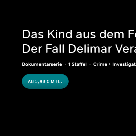
Das Kind aus dem F
Der Fall Delimar Ver
Dokumentarserie
1 Staffel
Crime + Investiga
AB 5,98 € MTL.