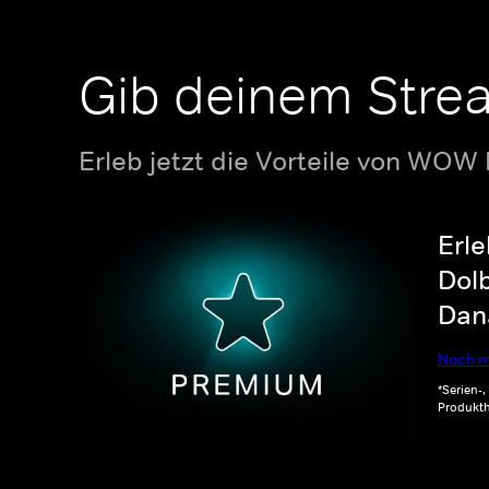
Gib deinem Stre
Erleb jetzt die Vorteile von WOW
Erle
Dolb
Dana
Noch m
*Serien-
Produkth