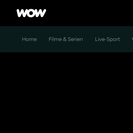
Home
Filme & Serien
Live-Sport