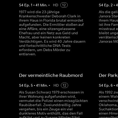
S
4
Ep.
1
•
41
Min.
•
HD
12
S
4
Ep.
2
•
4
1977 wird die 23-jährige
Als die ge
Krankenschwester Deborah Clark in
Janora Ste
ihrem Haus in Florida brutal ermordet
ihrem Haus
aufgefunden. Die Ermittler stoßen auf
ist ihre Fam
eine Affäre, eine sitzengelassene
misstraut 
Ehefrau und ein Netz aus Geld und
bleibt unge
Macht, aber keinen konkreten
verräterisc
Verdächtigen. Es wird 40 Jahre dauern
Janoras Mö
und fortschrittliche DNA-Tests
erfordern, um Debs Mörder zu
entlarven.
Der vermeintliche Raubmord
Der Park
S
4
Ep.
5
•
41
Min.
•
HD
12
S
4
Ep.
6
•
4
Als Susan Schwarz 1979 erschossen in
Als 1992 zw
ihrer Wohnung aufgefunden wird,
einem Walm
vermutet die Polizei einen missglückten
verschwind
Raubüberfall. Zweiunddreißig Jahre
Oklahoma, 
vergehen, bis ein Zeuge ein viel
Suchaktion
dunkleres Motiv enthüllt, das den Fall
einen Hinw
aufklärt und zu Susans Mörder führt.
ungewöhnli