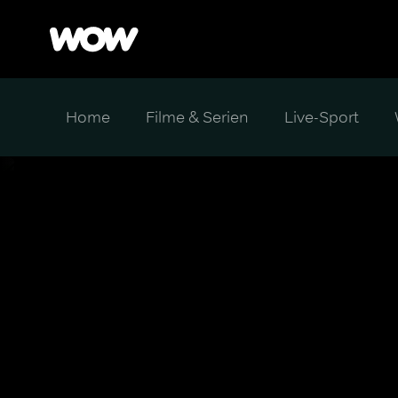
Home
Filme & Serien
Live-Sport