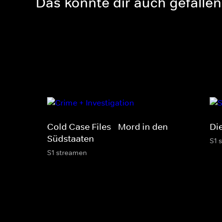
Das könnte dir auch gefallen
Cold Case Files - Mord in den
Di
Südstaaten
S1 
S1 streamen