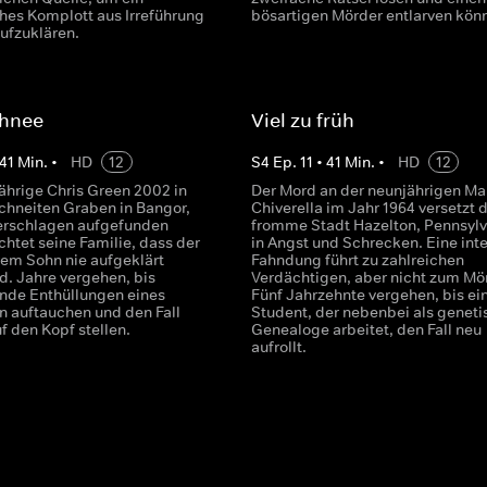
hes Komplott aus Irreführung
bösartigen Mörder entlarven kön
ufzuklären.
chnee
Viel zu früh
41
Min.
•
HD
12
S
4
Ep.
11
•
41
Min.
•
HD
12
jährige Chris Green 2002 in
Der Mord an der neunjährigen Ma
chneiten Graben in Bangor,
Chiverella im Jahr 1964 versetzt d
erschlagen aufgefunden
fromme Stadt Hazelton, Pennsylv
chtet seine Familie, dass der
in Angst und Schrecken. Eine int
rem Sohn nie aufgeklärt
Fahndung führt zu zahlreichen
d. Jahre vergehen, bis
Verdächtigen, aber nicht zum Mö
nde Enthüllungen eines
Fünf Jahrzehnte vergehen, bis ei
n auftauchen und den Fall
Student, der nebenbei als geneti
f den Kopf stellen.
Genealoge arbeitet, den Fall neu
aufrollt.