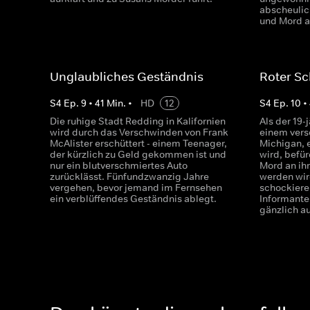
abscheulic
und Mord a
Unglaubliches Geständnis
Roter S
S
4
Ep.
9
•
41
Min.
•
HD
12
S
4
Ep.
10
•
Die ruhige Stadt Redding in Kalifornien
Als der 19-
wird durch das Verschwinden von Frank
einem vers
McAlister erschüttert - einem Teenager,
Michigan, 
der kürzlich zu Geld gekommen ist und
wird, befür
nur ein blutverschmiertes Auto
Mord an ih
zurücklässt. Fünfundzwanzig Jahre
werden wir
vergehen, bevor jemand im Fernsehen
schockiere
ein verblüffendes Geständnis ablegt.
Informante
gänzlich au