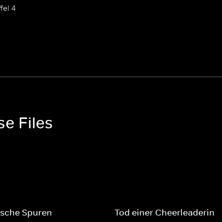
fel 4
se Files
ische Spuren
Tod einer Cheerleaderin