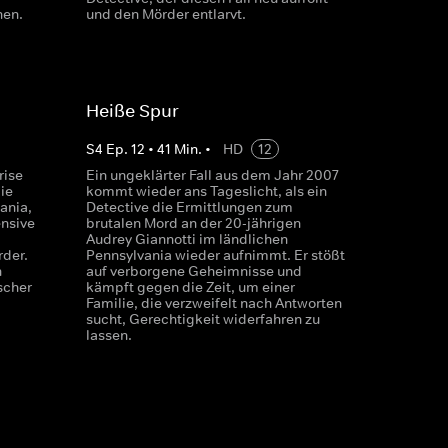
nen.
und den Mörder entlarvt.
Heiße Spur
S
4
Ep.
12
•
41
Min.
•
HD
12
rise
Ein ungeklärter Fall aus dem Jahr 2007
ie
kommt wieder ans Tageslicht, als ein
ania,
Detective die Ermittlungen zum
ensive
brutalen Mord an der 20-jährigen
Audrey Giannotti im ländlichen
rder.
Pennsylvania wieder aufnimmt. Er stößt
n
auf verborgene Geheimnisse und
scher
kämpft gegen die Zeit, um einer
Familie, die verzweifelt nach Antworten
sucht, Gerechtigkeit widerfahren zu
lassen.