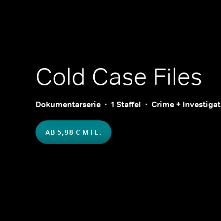
Cold Case Files
Dokumentarserie
1 Staffel
Crime + Investiga
AB 5,98 € MTL.