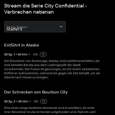
Stream die Serie City Confidential -
Verbrechen nebenan
Select Season
Entführt in Alaska
S
9
Ep.
1
•
40
Min.
•
HD
12
Die Einwohner von Anchorage, Alaska, sind zutiefst erschüttert, als
eine beliebte Barista aus dem Lieblingscafé der Stadt
verschwindet. Die Polizei ist gezwungen, es mit einem sadistischen
Entführer aufzunehmen, während sie gegen die Zeit kämpft, um sie
lebend nach Hause zu bringen.
Der Schrecken von Bourbon City
S
9
Ep.
2
•
40
Min.
•
HD
12
Eine einst ruhige ländliche Gemeinde wird erschüttert, als einer
ihrer Bewohner brutal ermordet aufgefunden wird. Fast ein Jahr