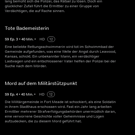
lang bemüht sich die Polizei, das Rätsel zu lösen. Doch ein
glücklicher Zufall führt die Ermittler zu einer Gruppe von
Verdächtigen, die auf Rache sinnen.
Tote Bademeisterin
S
9
Ep.
3
•
40
Min.
•
HD
12
Eine beliebte Rettungsschwimmerin wird tot im Schwimmbad der
Gemeinde aufgefunden, was eine Welle der Angst durch Leawood,
Kansas, schickt. Ein unbekannter Mann, ein verdächtiger
Lastwagen und ein entschlossener Vater helfen der Polizei bei der
Suche nach dem Mörder.
Mord auf dem Militärstützpunkt
S
9
Ep.
4
•
40
Min.
•
HD
12
Die Militärgemeinde in Fort Meade ist schockiert, als eine Soldatin
in ihrem Stadthaus erschossen wird. Fast ein Jahr lang arbeiten
Ermittler mehrerer Strafverfolgungsbehörden unermüdlich daran,
eine verworrene Geschichte voller Geheimnisse und Lügen
aufzudecken, die zu diesem Mord geführt hat.