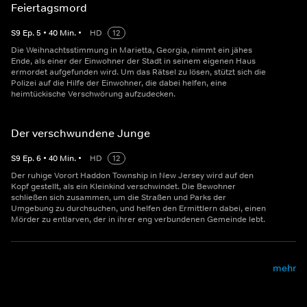
Feiertagsmord
S
9
Ep.
5
•
40
Min.
•
HD
12
Die Weihnachtsstimmung in Marietta, Georgia, nimmt ein jähes
Ende, als einer der Einwohner der Stadt in seinem eigenen Haus
ermordet aufgefunden wird. Um das Rätsel zu lösen, stützt sich die
Polizei auf die Hilfe der Einwohner, die dabei helfen, eine
heimtückische Verschwörung aufzudecken.
Der verschwundene Junge
S
9
Ep.
6
•
40
Min.
•
HD
12
Der ruhige Vorort Haddon Township in New Jersey wird auf den
Kopf gestellt, als ein Kleinkind verschwindet. Die Bewohner
schließen sich zusammen, um die Straßen und Parks der
Umgebung zu durchsuchen, und helfen den Ermittlern dabei, einen
Mörder zu entlarven, der in ihrer eng verbundenen Gemeinde lebt.
mehr