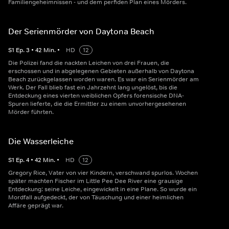
Familiengeheimnissen - und dem perfiden Plan eines Mörders.
Der Serienmörder von Daytona Beach
S
1
Ep.
3
•
42
Min.
•
HD
12
Die Polizei fand die nackten Leichen von drei Frauen, die
erschossen und in abgelegenen Gebieten außerhalb von Daytona
Beach zurückgelassen worden waren. Es war ein Serienmörder am
Werk. Der Fall blieb fast ein Jahrzehnt lang ungelöst, bis die
Entdeckung eines vierten weiblichen Opfers forensische DNA-
Spuren lieferte, die die Ermittler zu einem unvorhergesehenen
Mörder führten.
Die Wasserleiche
S
1
Ep.
4
•
42
Min.
•
HD
12
Gregory Rice, Vater von vier Kindern, verschwand spurlos. Wochen
später machten Fischer im Little Pee Dee River eine grausige
Entdeckung: seine Leiche, eingewickelt in eine Plane. So wurde ein
Mordfall aufgedeckt, der von Täuschung und einer heimlichen
Affäre geprägt war.