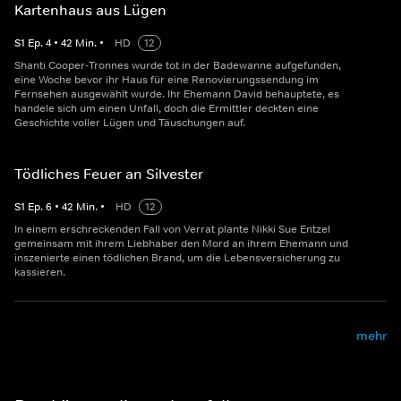
Kartenhaus aus Lügen
S
1
Ep.
4
•
42
Min.
•
HD
12
Shanti Cooper-Tronnes wurde tot in der Badewanne aufgefunden,
eine Woche bevor ihr Haus für eine Renovierungssendung im
Fernsehen ausgewählt wurde. Ihr Ehemann David behauptete, es
handele sich um einen Unfall, doch die Ermittler deckten eine
Geschichte voller Lügen und Täuschungen auf.
Tödliches Feuer an Silvester
S
1
Ep.
6
•
42
Min.
•
HD
12
In einem erschreckenden Fall von Verrat plante Nikki Sue Entzel
gemeinsam mit ihrem Liebhaber den Mord an ihrem Ehemann und
inszenierte einen tödlichen Brand, um die Lebensversicherung zu
kassieren.
mehr