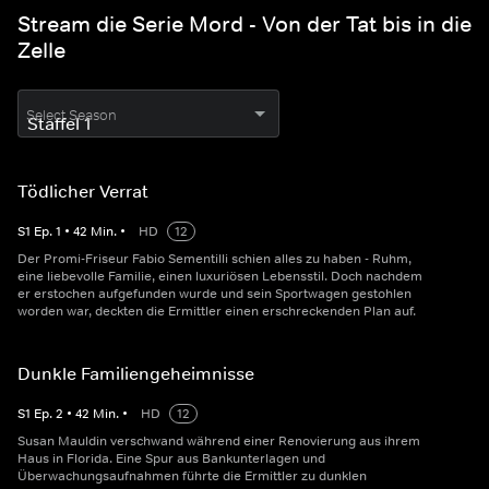
Stream die Serie Mord - Von der Tat bis in die
Zelle
Select Season
Tödlicher Verrat
S
1
Ep.
1
•
42
Min.
•
HD
12
Der Promi-Friseur Fabio Sementilli schien alles zu haben - Ruhm,
eine liebevolle Familie, einen luxuriösen Lebensstil. Doch nachdem
er erstochen aufgefunden wurde und sein Sportwagen gestohlen
worden war, deckten die Ermittler einen erschreckenden Plan auf.
Dunkle Familiengeheimnisse
S
1
Ep.
2
•
42
Min.
•
HD
12
Susan Mauldin verschwand während einer Renovierung aus ihrem
Haus in Florida. Eine Spur aus Bankunterlagen und
Überwachungsaufnahmen führte die Ermittler zu dunklen