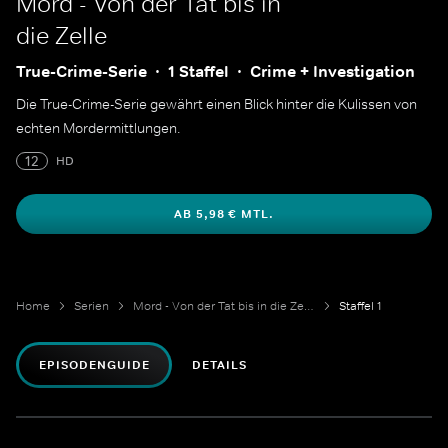
Mord - Von der Tat bis in
die Zelle
True-Crime-Serie
1 Staffel
Crime + Investigation
Die True-Crime-Serie gewährt einen Blick hinter die Kulissen von
echten Mordermittlungen.
12
HD
AB 5,98 € MTL.
Home
Serien
Mord - Von der Tat bis in die Zelle
Staffel 1
EPISODENGUIDE
DETAILS