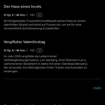
Der Hass eines Incels
S
1
Ep.
5
•
46
Min.
•
HD
12
Ein fehlgeleiteter Frauenfeind entfesselt seinen Hass an einem
überfüllten Strand und sticht auf Frauen ein, um sie für eine
vermeintliche Zurückweisung zu bestrafen.
Vergifteter Valentinstag
S
1
Ep.
6
•
46
Min.
•
HD
12
Im Jahr 2018 vergiftete die Leiterin einer
Wohltätigkeitsorganisation, Lori Isenberg, ihren Ehemann Larry
während einer Bootsfahrt in Idaho mit einer Überdosis Benadryl.
Sie versuchte, ihre Betrügereien hinter Tränen und Ausreden zu
verbergen.
mehr