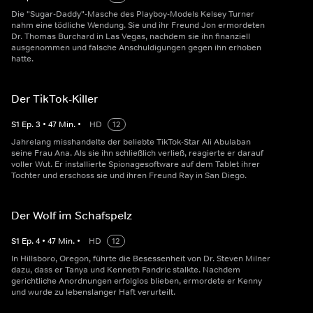
Die "Sugar-Daddy"-Masche des Playboy-Models Kelsey Turner
nahm eine tödliche Wendung. Sie und ihr Freund Jon ermordeten
Dr. Thomas Burchard in Las Vegas, nachdem sie ihn finanziell
ausgenommen und falsche Anschuldigungen gegen ihn erhoben
hatte.
Der TikTok-Killer
S
1
Ep.
3
•
47
Min.
•
HD
12
Jahrelang misshandelte der beliebte TikTok-Star Ali Abulaban
seine Frau Ana. Als sie ihn schließlich verließ, reagierte er darauf
voller Wut. Er installierte Spionagesoftware auf dem Tablet ihrer
Tochter und erschoss sie und ihren Freund Ray in San Diego.
Der Wolf im Schafspelz
S
1
Ep.
4
•
47
Min.
•
HD
12
In Hillsboro, Oregon, führte die Besessenheit von Dr. Steven Milner
dazu, dass er Tanya und Kenneth Fandric stalkte. Nachdem
gerichtliche Anordnungen erfolglos blieben, ermordete er Kenny
und wurde zu lebenslanger Haft verurteilt.