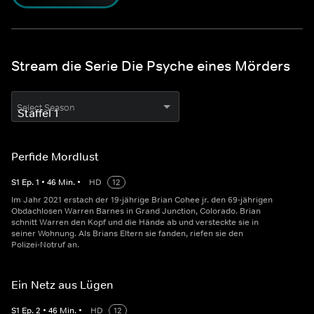
Stream die Serie Die Psyche eines Mörders
Select Season
Perfide Mordlust
S
1
Ep.
1
•
46
Min.
•
HD
12
Im Jahr 2021 erstach der 19-jährige Brian Cohee jr. den 69-jährigen
Obdachlosen Warren Barnes in Grand Junction, Colorado. Brian
schnitt Warren den Kopf und die Hände ab und versteckte sie in
seiner Wohnung. Als Brians Eltern sie fanden, riefen sie den
Polizei-Notruf an.
Ein Netz aus Lügen
S
1
Ep.
2
•
46
Min.
•
HD
12