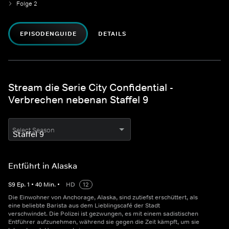
Folge 2
EPISODENGUIDE
DETAILS
Stream die Serie City Confidential -
Verbrechen nebenan Staffel 9
Select Season
Entführt in Alaska
S
9
Ep.
1
•
40
Min.
•
HD
12
Die Einwohner von Anchorage, Alaska, sind zutiefst erschüttert, als
eine beliebte Barista aus dem Lieblingscafé der Stadt
verschwindet. Die Polizei ist gezwungen, es mit einem sadistischen
Entführer aufzunehmen, während sie gegen die Zeit kämpft, um sie