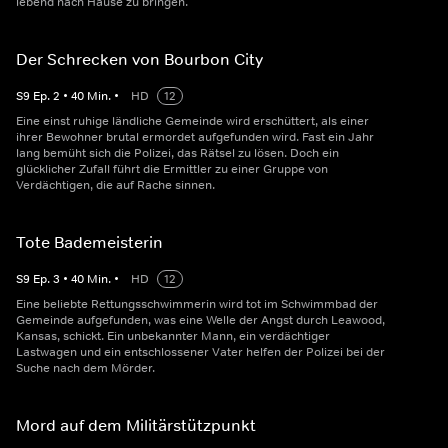
lebend nach Hause zu bringen.
Der Schrecken von Bourbon City
S
9
Ep.
2
•
40
Min.
•
HD
12
Eine einst ruhige ländliche Gemeinde wird erschüttert, als einer
ihrer Bewohner brutal ermordet aufgefunden wird. Fast ein Jahr
lang bemüht sich die Polizei, das Rätsel zu lösen. Doch ein
glücklicher Zufall führt die Ermittler zu einer Gruppe von
Verdächtigen, die auf Rache sinnen.
Tote Bademeisterin
S
9
Ep.
3
•
40
Min.
•
HD
12
Eine beliebte Rettungsschwimmerin wird tot im Schwimmbad der
Gemeinde aufgefunden, was eine Welle der Angst durch Leawood,
Kansas, schickt. Ein unbekannter Mann, ein verdächtiger
Lastwagen und ein entschlossener Vater helfen der Polizei bei der
Suche nach dem Mörder.
Mord auf dem Militärstützpunkt