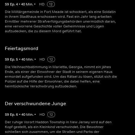
S
9
Ep.
4
•
40
Min.
•
HD
12
Die Militärgemeinde in Fort Meade ist schockiert, als eine Soldatin
in ihrem Stadthaus erschossen wird. Fast ein Jahr lang arbeiten
Ermittler mehrerer Strafverfolgungsbehörden unermüdlich daran,
eine verworrene Geschichte voller Geheimnisse und Lügen
aufzudecken, die zu diesem Mord geführt hat.
Feiertagsmord
S
9
Ep.
5
•
40
Min.
•
HD
12
Die Weihnachtsstimmung in Marietta, Georgia, nimmt ein jähes
Ende, als einer der Einwohner der Stadt in seinem eigenen Haus
ermordet aufgefunden wird. Um das Rätsel zu lösen, stützt sich die
Polizei auf die Hilfe der Einwohner, die dabei helfen, eine
heimtückische Verschwörung aufzudecken.
Der verschwundene Junge
S
9
Ep.
6
•
40
Min.
•
HD
12
Der ruhige Vorort Haddon Township in New Jersey wird auf den
Kopf gestellt, als ein Kleinkind verschwindet. Die Bewohner
schließen sich zusammen, um die Straßen und Parks der