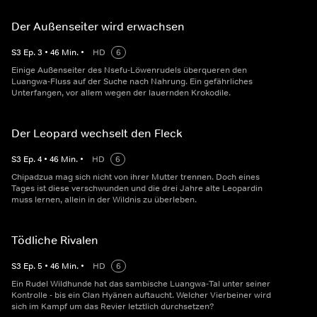
Der Außenseiter wird erwachsen
S
3
Ep.
3
•
46
Min.
•
HD
6
Einige Außenseiter des Nsefu-Löwenrudels überqueren den
Luangwa-Fluss auf der Suche nach Nahrung. Ein gefährliches
Unterfangen, vor allem wegen der lauernden Krokodile.
Der Leopard wechselt den Fleck
S
3
Ep.
4
•
46
Min.
•
HD
6
Chipadzua mag sich nicht von ihrer Mutter trennen. Doch eines
Tages ist diese verschwunden und die drei Jahre alte Leopardin
muss lernen, allein in der Wildnis zu überleben.
Tödliche Rivalen
S
3
Ep.
5
•
46
Min.
•
HD
6
Ein Rudel Wildhunde hat das sambische Luangwa-Tal unter seiner
Kontrolle - bis ein Clan Hyänen auftaucht. Welcher Vierbeiner wird
sich im Kampf um das Revier letztlich durchsetzen?