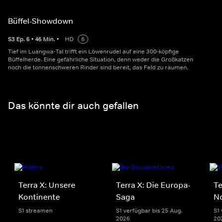
Büffel-Showdown
S
3
Ep.
6
•
46
Min.
•
HD
6
Tief im Luangwa-Tal trifft ein Löwenrudel auf eine 300-köpfige
Büffelherde. Eine gefährliche Situation, denn weder die Großkatzen
noch die tonnenschweren Rinder sind bereit, das Feld zu räumen.
Das könnte dir auch gefallen
Terra X: Unsere
Terra X: Die Europa-
Te
Kontinente
Saga
N
S1 streamen
S1 verfügbar bis 25 Aug.
S1 
2026
20