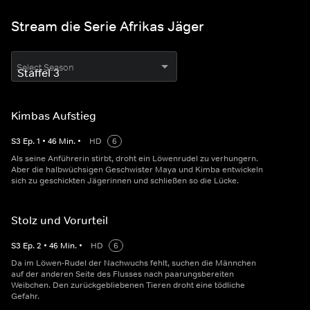
Stream die Serie Afrikas Jäger
Select Season
Kimbas Aufstieg
S
3
Ep.
1
•
46
Min.
•
HD
6
Als seine Anführerin stirbt, droht ein Löwenrudel zu verhungern.
Aber die halbwüchsigen Geschwister Maya und Kimba entwickeln
sich zu geschickten Jägerinnen und schließen so die Lücke.
Stolz und Vorurteil
S
3
Ep.
2
•
46
Min.
•
HD
6
Da im Löwen-Rudel der Nachwuchs fehlt, suchen die Männchen
auf der anderen Seite des Flusses nach paarungsbereiten
Weibchen. Den zurückgebliebenen Tieren droht eine tödliche
Gefahr.