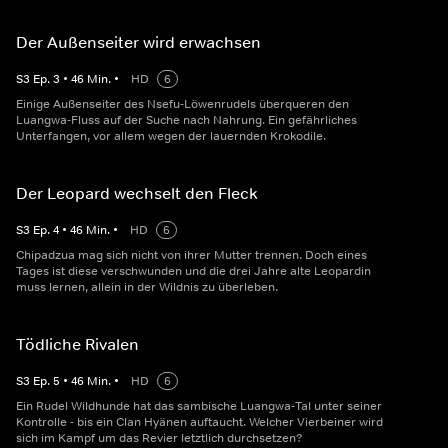
Der Außenseiter wird erwachsen
S
3
Ep.
3
•
46
Min.
•
HD
6
Einige Außenseiter des Nsefu-Löwenrudels überqueren den
Luangwa-Fluss auf der Suche nach Nahrung. Ein gefährliches
Unterfangen, vor allem wegen der lauernden Krokodile.
Der Leopard wechselt den Fleck
S
3
Ep.
4
•
46
Min.
•
HD
6
Chipadzua mag sich nicht von ihrer Mutter trennen. Doch eines
Tages ist diese verschwunden und die drei Jahre alte Leopardin
muss lernen, allein in der Wildnis zu überleben.
Tödliche Rivalen
S
3
Ep.
5
•
46
Min.
•
HD
6
Ein Rudel Wildhunde hat das sambische Luangwa-Tal unter seiner
Kontrolle - bis ein Clan Hyänen auftaucht. Welcher Vierbeiner wird
sich im Kampf um das Revier letztlich durchsetzen?