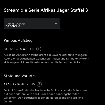
Stream die Serie Afrikas Jäger Staffel 3
Select Season
Kimbas Aufstieg
S
3
Ep.
1
•
46
Min.
•
HD
6
Als seine Anführerin stirbt, droht ein Löwenrudel zu verhungern.
Aber die halbwüchsigen Geschwister Maya und Kimba entwickeln
sich zu geschickten Jägerinnen und schließen so die Lücke.
Stolz und Vorurteil
S
3
Ep.
2
•
46
Min.
•
HD
6
Da im Löwen-Rudel der Nachwuchs fehlt, suchen die Männchen
auf der anderen Seite des Flusses nach paarungsbereiten
Weibchen. Den zurückgebliebenen Tieren droht eine tödliche
Gefahr.