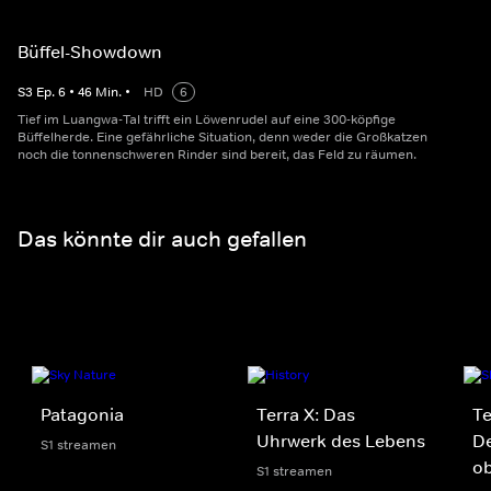
Büffel-Showdown
S
3
Ep.
6
•
46
Min.
•
HD
6
Tief im Luangwa-Tal trifft ein Löwenrudel auf eine 300-köpfige
Büffelherde. Eine gefährliche Situation, denn weder die Großkatzen
noch die tonnenschweren Rinder sind bereit, das Feld zu räumen.
Das könnte dir auch gefallen
Patagonia
Terra X: Das
Te
Uhrwerk des Lebens
D
S1 streamen
o
S1 streamen