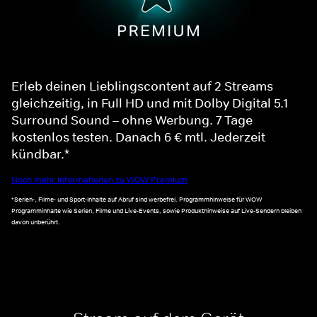
Erleb deinen Lieblingscontent auf 2 Streams
gleichzeitig, in Full HD und mit Dolby Digital 5.1
Surround Sound – ohne Werbung. 7 Tage
kostenlos testen. Danach 6 € mtl. Jederzeit
kündbar.*
Noch mehr Informationen zu WOW Premium
*Serien-, Filme- und Sport-Inhalte auf Abruf sind werbefrei. Programmhinweise für WOW
Programminhalte wie Serien, Filme und Live-Events, sowie Produkthinweise auf Live-Sendern bleiben
davon unberührt.