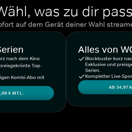
Wähl, was zu dir pass
ofort auf dem Gerät deiner Wahl stream
Serien
Alles von 
urz nach dem Kino
Blockbuster kurz na
Exklusive und preisg
preisgekrönte Top-
Serien.
Kompletter Live-Spor
igen Kombi-Abo mit
AB 34,97 
,98 € MTL.