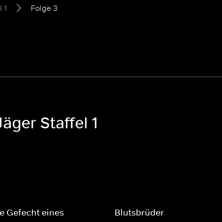
l 1
Folge 3
äger Staffel 1
te Gefecht eines
Blutsbrüder