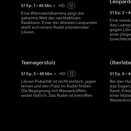
Leopard
S
1
Ep.
1
•
46
Min.
•
HD
12
S
1
Ep.
2
•
4
Eine Wärmebildkamera zeigt die
geheime Welt der nachtaktiven
Eine weise,
Raubtiere. Einer der ältesten Leoparden
das Luangw
stellt sich einem Rudel plündernder
gegen Löwe
Löwen.
einer jüng
zurechtko
Teenagerstolz
Überlebe
S
1
Ep.
5
•
46
Min.
•
HD
12
S
1
Ep.
6
•
4
Löwen-Pubertät ist nicht einfach, jagen
Bei den Hy
lernen und den Platz im Rudel finden.
das Sagen,
Die Begegnung mit Wasserbüffeln
Rand. Erle
endet tödlich. Das Rudel ist betroffen.
einer Mutt
Waisenkin