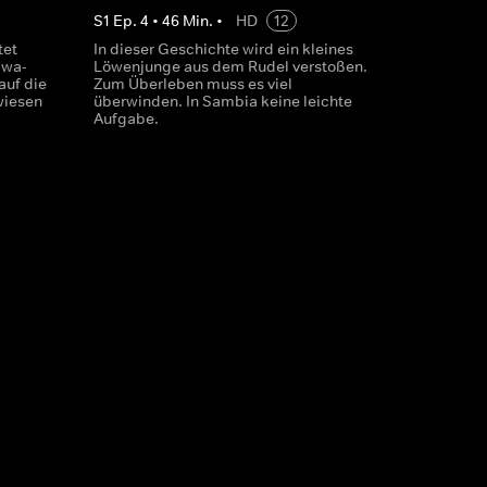
S
1
Ep.
4
•
46
Min.
•
HD
12
tet
In dieser Geschichte wird ein kleines
gwa-
Löwenjunge aus dem Rudel verstoßen.
auf die
Zum Überleben muss es viel
wiesen
überwinden. In Sambia keine leichte
Aufgabe.