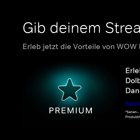
Gib deinem Stre
Erleb jetzt die Vorteile von WOW
Erle
Dolb
Dana
Noch m
*Serien-
Produkth