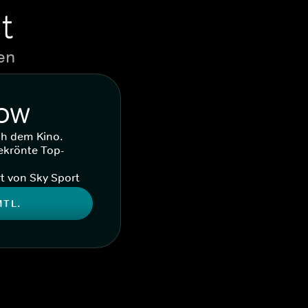
t
en
WOW
ch dem Kino.
ekrönte Top-
t von Sky Sport
MTL.