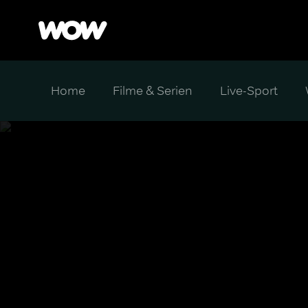
Home
Filme & Serien
Live-Sport