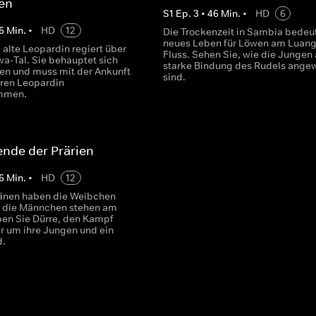
en
S
1
Ep.
3
•
46
Min.
•
HD
6
6
Min.
•
HD
12
Die Trockenzeit in Sambia bedeu
neues Leben für Löwen am Luan
 alte Leopardin regiert über
Fluss. Sehen Sie, wie die Jungen 
a-Tal. Sie behauptet sich
starke Bindung des Rudels ange
n und muss mit der Ankunft
sind.
eren Leopardin
mmen.
nde der Prärien
6
Min.
•
HD
12
änen haben die Weibchen
 die Männchen stehen am
ben Sie Dürre, den Kampf
er um ihre Jungen und ein
d.