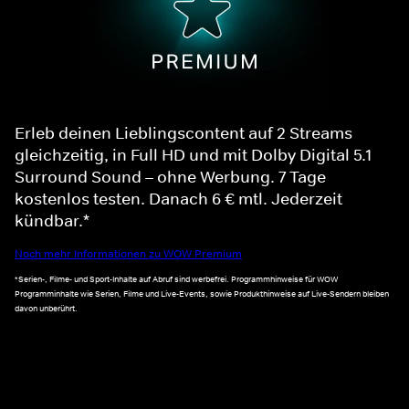
Erleb deinen Lieblingscontent auf 2 Streams
gleichzeitig, in Full HD und mit Dolby Digital 5.1
Surround Sound – ohne Werbung. 7 Tage
kostenlos testen. Danach 6 € mtl. Jederzeit
kündbar.*
Noch mehr Informationen zu WOW Premium
*Serien-, Filme- und Sport-Inhalte auf Abruf sind werbefrei. Programmhinweise für WOW
Programminhalte wie Serien, Filme und Live-Events, sowie Produkthinweise auf Live-Sendern bleiben
davon unberührt.