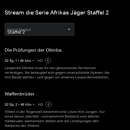
Stream die Serie Afrikas Jäger Staffel 2
Select Season
Die Prüfungen der Olimba
S
2
Ep.
1
•
46
Min.
•
HD
6
Leopardin Olimba muss ihr neu gewonnenes Territorium
verteidigen. Sie behauptet sich gegen unverschämte Hyänen, die
ihre Beute stehlen - und gegen ein anderes Leopardenweibchen.
Waffenbrüder
S
2
Ep.
2
•
46
Min.
•
HD
6
Mitten in der Regenzeit bekommt eine Löwin ihre Jungen. Nur
eines davon überlebt - und bekommt Beistand vom älteren
Halbbruder. Gemeinsam stellen sich die Löwenjungen den
Gefahren der Wildnis.