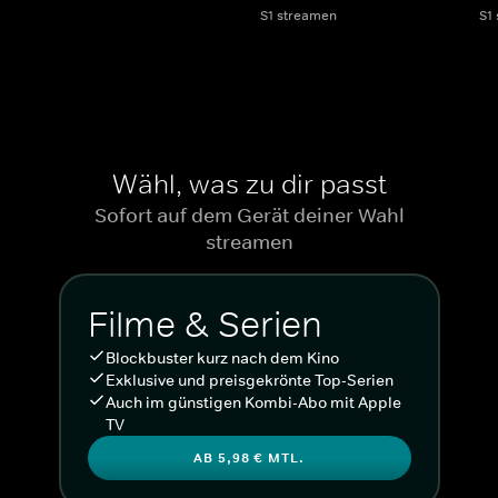
S1 streamen
S1
Wähl, was zu dir passt
Sofort auf dem Gerät deiner Wahl
streamen
Filme & Serien
Blockbuster kurz nach dem Kino
Exklusive und preisgekrönte Top-Serien
Auch im günstigen Kombi-Abo mit Apple
TV
AB 5,98 € MTL.