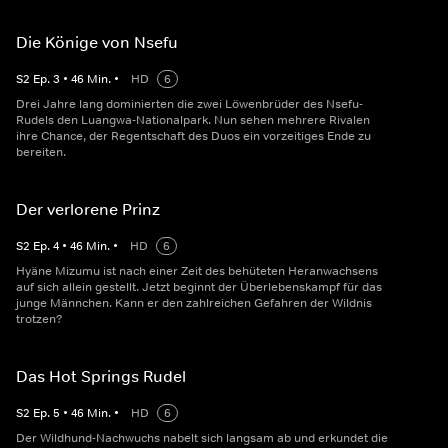
Die Könige von Nsefu
S
2
Ep.
3
•
46
Min.
•
HD
6
Drei Jahre lang dominierten die zwei Löwenbrüder des Nsefu-
Rudels den Luangwa-Nationalpark. Nun sehen mehrere Rivalen
ihre Chance, der Regentschaft des Duos ein vorzeitiges Ende zu
bereiten.
Der verlorene Prinz
S
2
Ep.
4
•
46
Min.
•
HD
6
Hyäne Mizumu ist nach einer Zeit des behüteten Heranwachsens
auf sich allein gestellt. Jetzt beginnt der Überlebenskampf für das
junge Männchen. Kann er den zahlreichen Gefahren der Wildnis
trotzen?
Das Hot Springs Rudel
S
2
Ep.
5
•
46
Min.
•
HD
6
Der Wildhund-Nachwuchs nabelt sich langsam ab und erkundet die