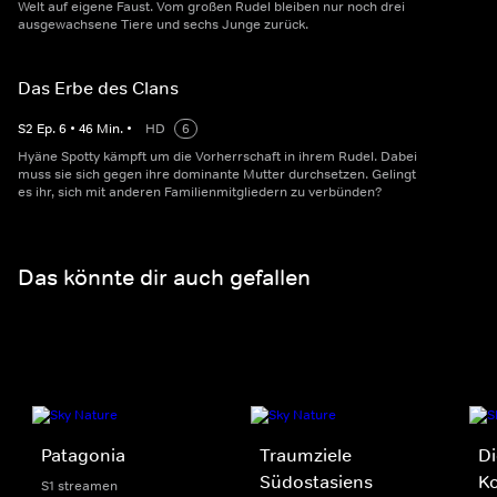
Welt auf eigene Faust. Vom großen Rudel bleiben nur noch drei
ausgewachsene Tiere und sechs Junge zurück.
Das Erbe des Clans
S
2
Ep.
6
•
46
Min.
•
HD
6
Hyäne Spotty kämpft um die Vorherrschaft in ihrem Rudel. Dabei
muss sie sich gegen ihre dominante Mutter durchsetzen. Gelingt
es ihr, sich mit anderen Familienmitgliedern zu verbünden?
Das könnte dir auch gefallen
Patagonia
Traumziele
Di
Südostasiens
K
S1 streamen