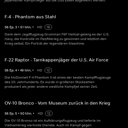
japanischer Kampfflieger auf die USS Essex abgewehrt werden.
F-4 - Phantom aus Stahl
S
6
Ep.
3
•
51
Min.
•
HD
16
Dank dem Jagdflugzeug Grumman F6F Hellcat gelang es der U.S.
Navy, die Kontrolle im Pazifikkrieg zu gewinnen und letztlich den
Krieg selbst. Ein Porträt der legendären Maschine.
F-22 Raptor - Tarnkappenjäger der U.S. Air Force
S
6
Ep.
4
•
49
Min.
•
HD
12
Die McDonnell F-4 Phantom II ist eines der besten Kampfflugzeuge
des 20. Jahrhunderts. Es wurde in größeren Stückzahlen
produziert als jeder andere westliche Kampfjet seiner Zeit.
OV-10 Bronco - Vom Museum zurück in den Krieg
S
6
Ep.
5
•
50
Min.
•
HD
12
Die OV-10 Bronco ist ein Aufklärungsflugzeug und lieferte im
Vietnamkrieg wertvolle Dienste. Auch im Kampf gegen