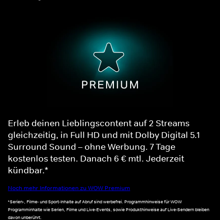
Erleb deinen Lieblingscontent auf 2 Streams
gleichzeitig, in Full HD und mit Dolby Digital 5.1
Surround Sound – ohne Werbung. 7 Tage
kostenlos testen. Danach 6 € mtl. Jederzeit
kündbar.*
Noch mehr Informationen zu WOW Premium
*Serien-, Filme- und Sport-Inhalte auf Abruf sind werbefrei. Programmhinweise für WOW
Programminhalte wie Serien, Filme und Live-Events, sowie Produkthinweise auf Live-Sendern bleiben
davon unberührt.