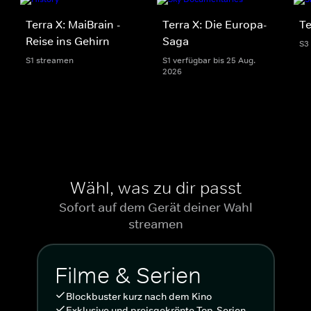
Terra X: MaiBrain -
Terra X: Die Europa-
Te
Reise ins Gehirn
Saga
S3
S1 streamen
S1 verfügbar bis 25 Aug.
2026
Wähl, was zu dir passt
Sofort auf dem Gerät deiner Wahl
streamen
Filme & Serien
Blockbuster kurz nach dem Kino
Exklusive und preisgekrönte Top-Serien