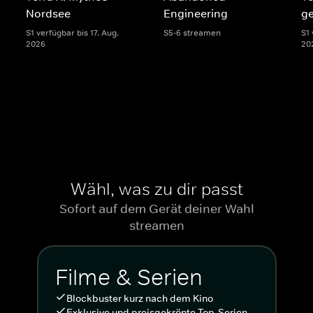
Nordsee
Engineering
g
S1 verfügbar bis 17. Aug.
S5-6 streamen
S1 
2026
20
Wähl, was zu dir passt
Sofort auf dem Gerät deiner Wahl
streamen
Filme & Serien
Blockbuster kurz nach dem Kino
Exklusive und preisgekrönte Top-Serien