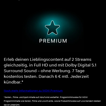
Erleb deinen Lieblingscontent auf 2 Streams
gleichzeitig, in Full HD und mit Dolby Digital 5.1
Surround Sound – ohne Werbung. 7 Tage
kostenlos testen. Danach 6 € mtl. Jederzeit
kündbar.*
Noch mehr Informationen zu WOW Premium
*Serien-, Filme- und Sport-Inhalte auf Abruf sind werbefrei. Programmhinweise für WOW
Programminhalte wie Serien, Filme und Live-Events, sowie Produkthinweise auf Live-Sendern bleiben
davon unberührt.