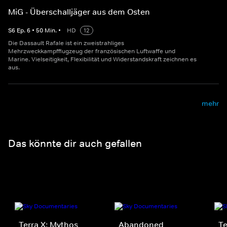
MiG - Überschalljäger aus dem Osten
S
6
Ep.
6
•
50
Min.
•
HD
12
Die Dassault Rafale ist ein zweistrahliges
Mehrzweckkampfflugzeug der französischen Luftwaffe und
Marine. Vielseitigkeit, Flexibilität und Widerstandskraft zeichnen es
aus.
mehr
Das könnte dir auch gefallen
Terra X: Mythos
Abandoned
Te