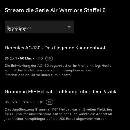
Stream die Serie Air Warriors Staffel 6
Select Season
Hercules AC-130 - Das fliegende Kanonenboot
S
6
Ep.
1
•
50
Min.
•
HD
16
Die Entwicklung der AC-130 begann schon im Vietnamkrieg. Heute
kommt das Modell besonders oft im Kampf gegen den
internationalen Terrorismus zum Einsatz.
Grumman F6F Hellcat - Luftkampf über dem Pazifik
S
6
Ep.
2
•
50
Min.
•
HD
12
Das Jagdflugzeug Grumman F6F Hellcat war im Zweiten Weltkrieg
fürs US-Militär unverzichtbar. Mit seiner Hilfe konnte ein Angriff 60
japanischer Kampfflieger auf die USS Essex abgewehrt werden.