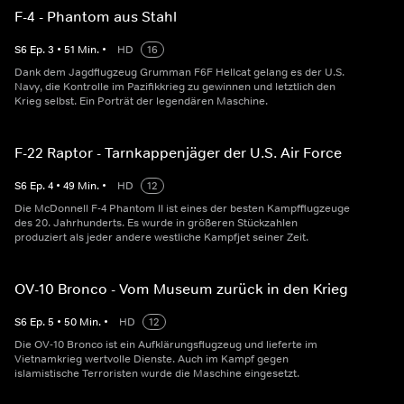
F-4 - Phantom aus Stahl
S
6
Ep.
3
•
51
Min.
•
HD
16
Dank dem Jagdflugzeug Grumman F6F Hellcat gelang es der U.S.
Navy, die Kontrolle im Pazifikkrieg zu gewinnen und letztlich den
Krieg selbst. Ein Porträt der legendären Maschine.
F-22 Raptor - Tarnkappenjäger der U.S. Air Force
S
6
Ep.
4
•
49
Min.
•
HD
12
Die McDonnell F-4 Phantom II ist eines der besten Kampfflugzeuge
des 20. Jahrhunderts. Es wurde in größeren Stückzahlen
produziert als jeder andere westliche Kampfjet seiner Zeit.
OV-10 Bronco - Vom Museum zurück in den Krieg
S
6
Ep.
5
•
50
Min.
•
HD
12
Die OV-10 Bronco ist ein Aufklärungsflugzeug und lieferte im
Vietnamkrieg wertvolle Dienste. Auch im Kampf gegen
islamistische Terroristen wurde die Maschine eingesetzt.