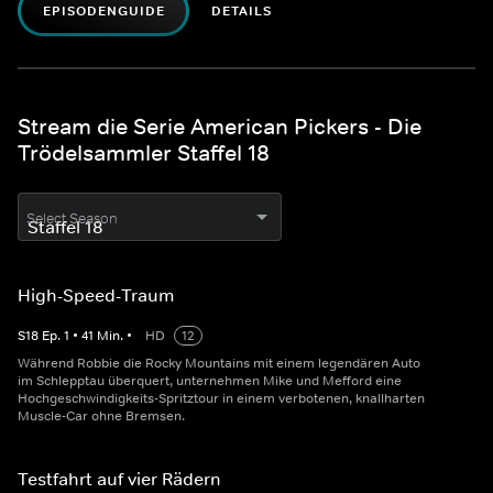
EPISODENGUIDE
DETAILS
Stream die Serie American Pickers - Die
Trödelsammler Staffel 18
Select Season
High-Speed-Traum
S
18
Ep.
1
•
41
Min.
•
HD
12
Während Robbie die Rocky Mountains mit einem legendären Auto
im Schlepptau überquert, unternehmen Mike und Mefford eine
Hochgeschwindigkeits-Spritztour in einem verbotenen, knallharten
Muscle-Car ohne Bremsen.
Testfahrt auf vier Rädern