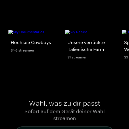
Hochsee Cowboys
Unsere verrückte
Sp
italienische Farm
We
S4-6 streamen
S1 streamen
S3
Wähl, was zu dir passt
Sofort auf dem Gerät deiner Wahl
streamen