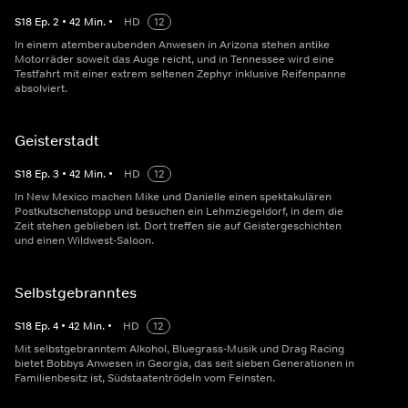
S
18
Ep.
2
•
42
Min.
•
HD
12
In einem atemberaubenden Anwesen in Arizona stehen antike
Motorräder soweit das Auge reicht, und in Tennessee wird eine
Testfahrt mit einer extrem seltenen Zephyr inklusive Reifenpanne
absolviert.
Geisterstadt
S
18
Ep.
3
•
42
Min.
•
HD
12
In New Mexico machen Mike und Danielle einen spektakulären
Postkutschenstopp und besuchen ein Lehmziegeldorf, in dem die
Zeit stehen geblieben ist. Dort treffen sie auf Geistergeschichten
und einen Wildwest-Saloon.
Selbstgebranntes
S
18
Ep.
4
•
42
Min.
•
HD
12
Mit selbstgebranntem Alkohol, Bluegrass-Musik und Drag Racing
bietet Bobbys Anwesen in Georgia, das seit sieben Generationen in
Familienbesitz ist, Südstaatentrödeln vom Feinsten.