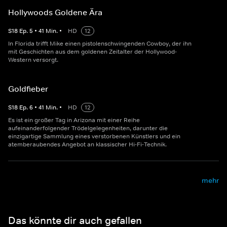
Hollywoods Goldene Ära
S
18
Ep.
5
•
41
Min.
•
HD
12
In Florida trifft Mike einen pistolenschwingenden Cowboy, der ihn
mit Geschichten aus dem goldenen Zeitalter der Hollywood-
Western versorgt.
Goldfieber
S
18
Ep.
6
•
41
Min.
•
HD
12
Es ist ein großer Tag in Arizona mit einer Reihe
aufeinanderfolgender Trödelgelegenheiten, darunter die
einzigartige Sammlung eines verstorbenen Künstlers und ein
atemberaubendes Angebot an klassischer Hi-Fi-Technik.
mehr
Das könnte dir auch gefallen