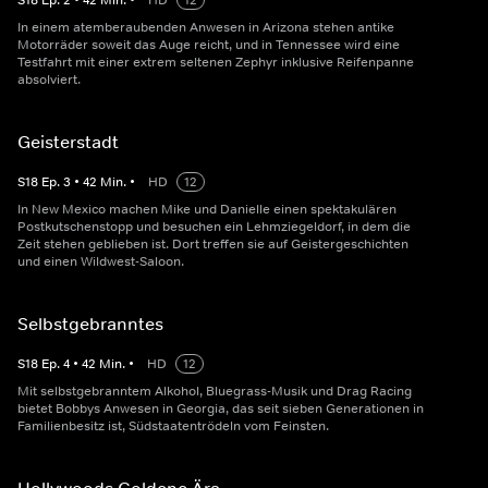
S
18
Ep.
2
•
42
Min.
•
HD
12
In einem atemberaubenden Anwesen in Arizona stehen antike
Motorräder soweit das Auge reicht, und in Tennessee wird eine
Testfahrt mit einer extrem seltenen Zephyr inklusive Reifenpanne
absolviert.
Geisterstadt
S
18
Ep.
3
•
42
Min.
•
HD
12
In New Mexico machen Mike und Danielle einen spektakulären
Postkutschenstopp und besuchen ein Lehmziegeldorf, in dem die
Zeit stehen geblieben ist. Dort treffen sie auf Geistergeschichten
und einen Wildwest-Saloon.
Selbstgebranntes
S
18
Ep.
4
•
42
Min.
•
HD
12
Mit selbstgebranntem Alkohol, Bluegrass-Musik und Drag Racing
bietet Bobbys Anwesen in Georgia, das seit sieben Generationen in
Familienbesitz ist, Südstaatentrödeln vom Feinsten.