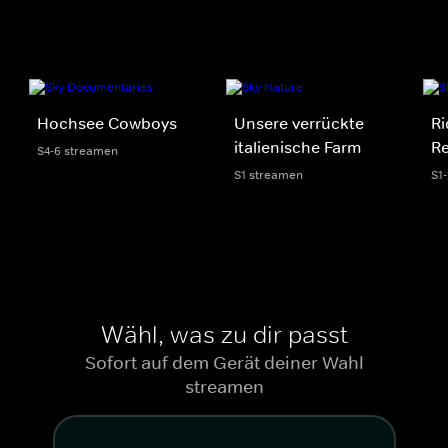
Hochsee Cowboys
Unsere verrückte
Ri
italienische Farm
R
S4-6 streamen
S1 streamen
S1
Wähl, was zu dir passt
Sofort auf dem Gerät deiner Wahl
streamen