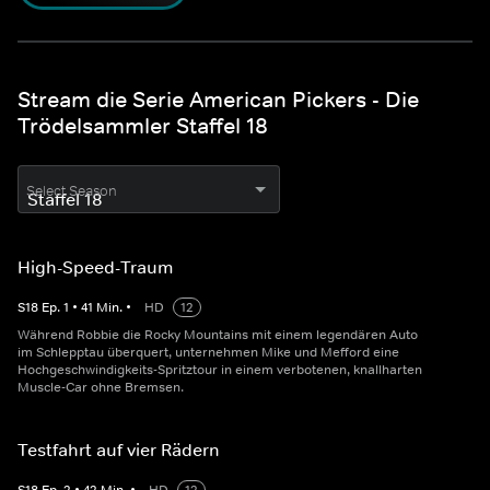
Stream die Serie American Pickers - Die
Trödelsammler Staffel 18
Select Season
High-Speed-Traum
S
18
Ep.
1
•
41
Min.
•
HD
12
Während Robbie die Rocky Mountains mit einem legendären Auto
im Schlepptau überquert, unternehmen Mike und Mefford eine
Hochgeschwindigkeits-Spritztour in einem verbotenen, knallharten
Muscle-Car ohne Bremsen.
Testfahrt auf vier Rädern