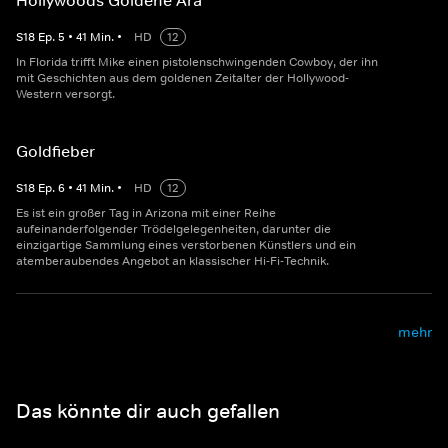
Hollywoods Goldene Ära
S
18
Ep.
5
•
41
Min.
•
HD
12
In Florida trifft Mike einen pistolenschwingenden Cowboy, der ihn
mit Geschichten aus dem goldenen Zeitalter der Hollywood-
Western versorgt.
Goldfieber
S
18
Ep.
6
•
41
Min.
•
HD
12
Es ist ein großer Tag in Arizona mit einer Reihe
aufeinanderfolgender Trödelgelegenheiten, darunter die
einzigartige Sammlung eines verstorbenen Künstlers und ein
atemberaubendes Angebot an klassischer Hi-Fi-Technik.
mehr
Das könnte dir auch gefallen