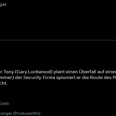
egas
r Tony (Gary Lockwood) plant einen Überfall auf einen
 Sommer) der Security-Firma spioniert er die Route de
cht.
 Cobb
berger (ProduzentIn)