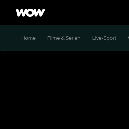
Home
Filme & Serien
Live-Sport