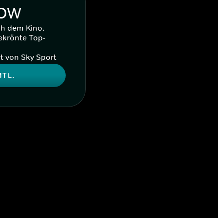
WOW
ch dem Kino.
ekrönte Top-
t von Sky Sport
MTL.