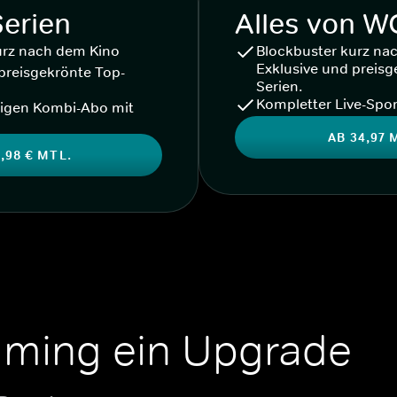
Serien
Alles von 
urz nach dem Kino
Blockbuster kurz na
Exklusive und preisg
preisgekrönte Top-
Serien.
Kompletter Live-Spor
igen Kombi-Abo mit
AB 34,97 
,98 € MTL.
aming ein Upgrade