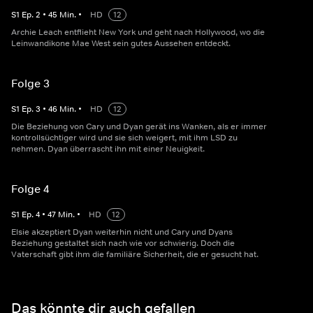
S
1
Ep.
2
•
45
Min.
•
HD
12
Archie Leach entflieht New York und geht nach Hollywood, wo die
Leinwandikone Mae West sein gutes Aussehen entdeckt.
Folge 3
S
1
Ep.
3
•
46
Min.
•
HD
12
Die Beziehung von Cary und Dyan gerät ins Wanken, als er immer
kontrollsüchtiger wird und sie sich weigert, mit ihm LSD zu
nehmen. Dyan überrascht ihn mit einer Neuigkeit.
Folge 4
S
1
Ep.
4
•
47
Min.
•
HD
12
Elsie akzeptiert Dyan weiterhin nicht und Cary und Dyans
Beziehung gestaltet sich nach wie vor schwierig. Doch die
Vaterschaft gibt ihm die familiäre Sicherheit, die er gesucht hat.
Das könnte dir auch gefallen