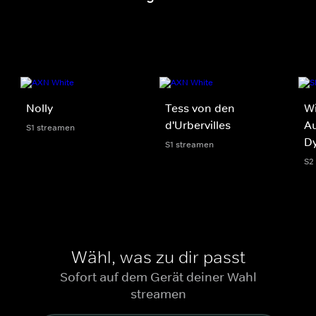
Nolly
Tess von den
Wi
d'Urbervilles
Au
S1 streamen
Dy
S1 streamen
S2
Wähl, was zu dir passt
Sofort auf dem Gerät deiner Wahl
streamen