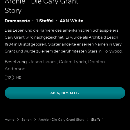
Archie - Die Cary Grant
Story
Dramaserie
1 Staffel
AXN White
Das Leben und die Karriere des amerikanischen Schauspielers
Cary Grant wird nachgezeichnet. Er wurde als Archibald Leach
1904 in Bristol geboren. Später änderte er seinen Namen in Cary
Grant und wurde zu einem der berühmtesten Stars in Hollywood.
Besetzung
Jason Isaacs, Calam Lynch, Dainton
Anderson
12
HD
AB 5,98 € MTL.
Home
Serien
Archie - Die Cary Grant Story
Staffel 1