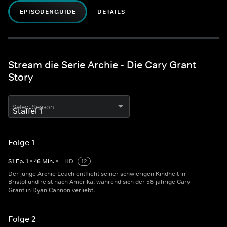
EPISODENGUIDE
DETAILS
Stream die Serie Archie - Die Cary Grant
Story
Select Season
Folge 1
S
1
Ep.
1
•
46
Min.
•
HD
12
Der junge Archie Leach entflieht seiner schwierigen Kindheit in
Bristol und reist nach Amerika, während sich der 58-jährige Cary
Grant in Dyan Cannon verliebt.
Folge 2