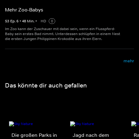
Mehr Zoo-Babys
S
3
Ep.
6
•
48
Min.
•
HD
0
Im Zoo kann der Zuschauer mit dabei sein, wenn ein Flusspferd-
Baby sein erstes Bad nimmt. Unterdessen schlüpfen in einem Nest
die ersten Jungen Philippinen-Krokodile aus ihren Eiern.
mehr
Das könnte dir auch gefallen
Die großen Parks in
Jagd nach dem
Ra