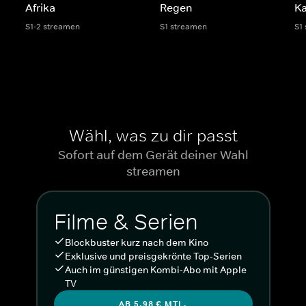
Afrika
Regen
K
S1-2 streamen
S1 streamen
S1
Wähl, was zu dir passt
Sofort auf dem Gerät deiner Wahl
streamen
Filme & Serien
Blockbuster kurz nach dem Kino
Exklusive und preisgekrönte Top-Serien
Auch im günstigen Kombi-Abo mit Apple
TV
AB 5,98 € MTL.