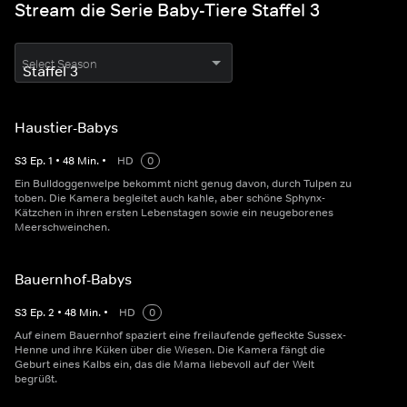
Stream die Serie Baby-Tiere Staffel 3
Select Season
Haustier-Babys
S
3
Ep.
1
•
48
Min.
•
HD
0
Ein Bulldoggenwelpe bekommt nicht genug davon, durch Tulpen zu
toben. Die Kamera begleitet auch kahle, aber schöne Sphynx-
Kätzchen in ihren ersten Lebenstagen sowie ein neugeborenes
Meerschweinchen.
Bauernhof-Babys
S
3
Ep.
2
•
48
Min.
•
HD
0
Auf einem Bauernhof spaziert eine freilaufende gefleckte Sussex-
Henne und ihre Küken über die Wiesen. Die Kamera fängt die
Geburt eines Kalbs ein, das die Mama liebevoll auf der Welt
begrüßt.