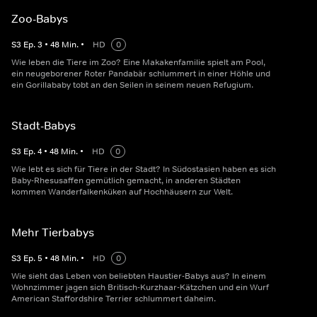
Zoo-Babys
S
3
Ep.
3
•
48
Min.
•
HD
0
Wie leben die Tiere im Zoo? Eine Makakenfamilie spielt am Pool,
ein neugeborener Roter Pandabär schlummert in einer Höhle und
ein Gorillababy tobt an den Seilen in seinem neuen Refugium.
Stadt-Babys
S
3
Ep.
4
•
48
Min.
•
HD
0
Wie lebt es sich für Tiere in der Stadt? In Südostasien haben es sich
Baby-Rhesusaffen gemütlich gemacht, in anderen Städten
kommen Wanderfalkenküken auf Hochhäusern zur Welt.
Mehr Tierbabys
S
3
Ep.
5
•
48
Min.
•
HD
0
Wie sieht das Leben von beliebten Haustier-Babys aus? In einem
Wohnzimmer jagen sich Britisch-Kurzhaar-Kätzchen und ein Wurf
American Staffordshire Terrier schlummert daheim.