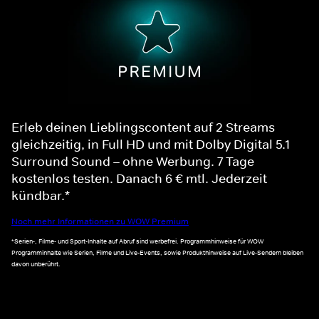
Erleb deinen Lieblingscontent auf 2 Streams
gleichzeitig, in Full HD und mit Dolby Digital 5.1
Surround Sound – ohne Werbung. 7 Tage
kostenlos testen. Danach 6 € mtl. Jederzeit
kündbar.*
Noch mehr Informationen zu WOW Premium
*Serien-, Filme- und Sport-Inhalte auf Abruf sind werbefrei. Programmhinweise für WOW
Programminhalte wie Serien, Filme und Live-Events, sowie Produkthinweise auf Live-Sendern bleiben
davon unberührt.