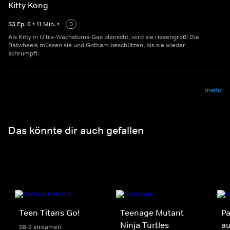
Kitty Kong
S
3
Ep.
6
•
11
Min.
•
0
Als Kitty in Ultra-Wachstums-Gas planscht, wird sie riesengroß! Die
Batwheels müssen sie und Gotham beschützen, bis sie wieder
schrumpft.
mehr
Das könnte dir auch gefallen
Teen Titans Go!
Teenage Mutant
Pa
Ninja Turtles
au
S8-9 streamen