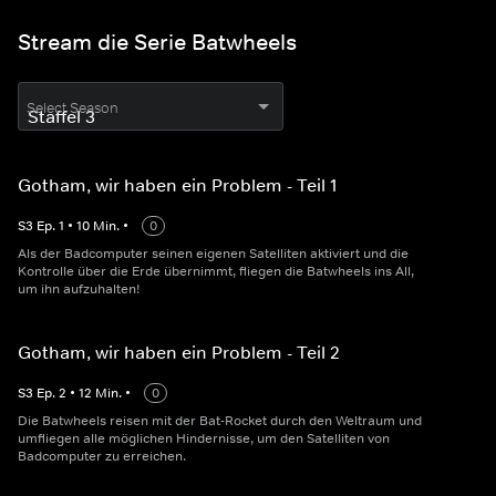
Stream die Serie Batwheels
Select Season
Gotham, wir haben ein Problem - Teil 1
S
3
Ep.
1
•
10
Min.
•
0
Als der Badcomputer seinen eigenen Satelliten aktiviert und die
Kontrolle über die Erde übernimmt, fliegen die Batwheels ins All,
um ihn aufzuhalten!
Gotham, wir haben ein Problem - Teil 2
S
3
Ep.
2
•
12
Min.
•
0
Die Batwheels reisen mit der Bat-Rocket durch den Weltraum und
umfliegen alle möglichen Hindernisse, um den Satelliten von
Badcomputer zu erreichen.