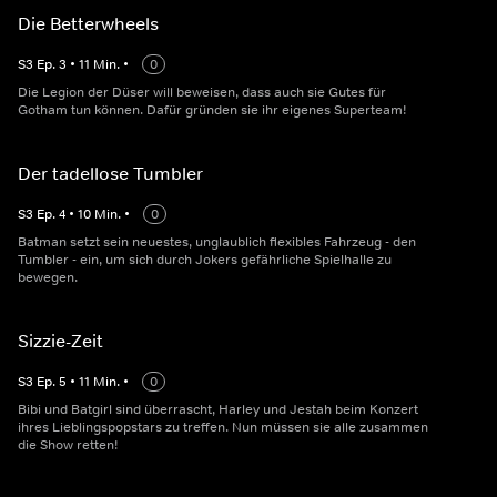
Die Betterwheels
S
3
Ep.
3
•
11
Min.
•
0
Die Legion der Düser will beweisen, dass auch sie Gutes für
Gotham tun können. Dafür gründen sie ihr eigenes Superteam!
Der tadellose Tumbler
S
3
Ep.
4
•
10
Min.
•
0
Batman setzt sein neuestes, unglaublich flexibles Fahrzeug - den
Tumbler - ein, um sich durch Jokers gefährliche Spielhalle zu
bewegen.
Sizzie-Zeit
S
3
Ep.
5
•
11
Min.
•
0
Bibi und Batgirl sind überrascht, Harley und Jestah beim Konzert
ihres Lieblingspopstars zu treffen. Nun müssen sie alle zusammen
die Show retten!