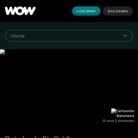
LOSLEGEN
EINLOGGEN
Batwheels
S1 and 3 streamen