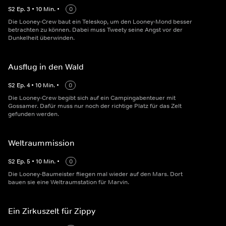
S
2
Ep.
3
•
10
Min.
•
0
Die Looney-Crew baut ein Teleskop, um den Looney-Mond besser
betrachten zu können. Dabei muss Tweety seine Angst vor der
Dunkelheit überwinden.
Ausflug in den Wald
S
2
Ep.
4
•
10
Min.
•
0
Die Looney-Crew begibt sich auf ein Campingabenteuer mit
Gossamer. Dafür muss nur noch der richtige Platz für das Zelt
gefunden werden.
Weltraummission
S
2
Ep.
5
•
10
Min.
•
0
Die Looney-Baumeister fliegen mal wieder auf den Mars. Dort
bauen sie eine Weltraumstation für Marvin.
Ein Zirkuszelt für Zippy