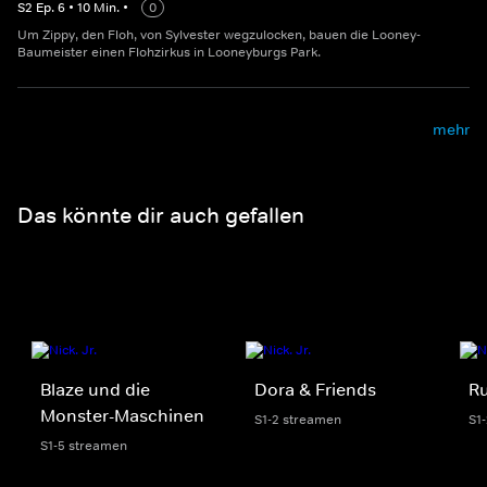
S
2
Ep.
6
•
10
Min.
•
0
Um Zippy, den Floh, von Sylvester wegzulocken, bauen die Looney-
Baumeister einen Flohzirkus in Looneyburgs Park.
mehr
Das könnte dir auch gefallen
Blaze und die
Dora & Friends
Ru
Monster-Maschinen
S1-2 streamen
S1
S1-5 streamen