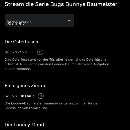
Stream die Serie Bugs Bunnys Baumeister
Select Season
Die Osterhasen
S
2
Ep.
1
•
10
Min.
•
0
Das Osterfest steht vor der Tür, aber leider ist das Osterhäschen
erkrankt. Nun liegt es an den Looney-Baumeistern alle Aufgaben
zu übernehmen.
Ein eigenes Zimmer
S
2
Ep.
2
•
10
Min.
•
0
Die Looney-Baumeister bauen ein eigenes Zimmer für den
Sprössling von Familie Bär.
Der Looney-Mond