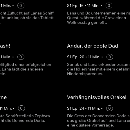
11
Min.
•
0
S
1
Ep.
16
•
11
Min.
•
0
ht Zuflucht auf Lanas Schiff,
Lana und Bo unternehmen eine ri
ibt unklar, ob sie das Tablett
Quest, während die Crew einen
.
Wellnesstag genießt.
ash!
Andar, der coole Dad
11
Min.
•
0
S
1
Ep.
20
•
11
Min.
•
0
itglied einer erfolgreichen
Sorlak und Lana erkunden zusa
 Lana lädt die anderen
die Hölleninsel mit einem gefähr
ein.
Hindernisparcours.
rne
Verhängnisvolles Orakel
11
Min.
•
0
S
1
Ep.
24
•
11
Min.
•
0
te Schriftstellerin Zephyra
Die Crew der Donnernden Doria s
ht die Donnernde Doria.
das große Orakel auf, und Lana e
eine düstere Vorhersage.