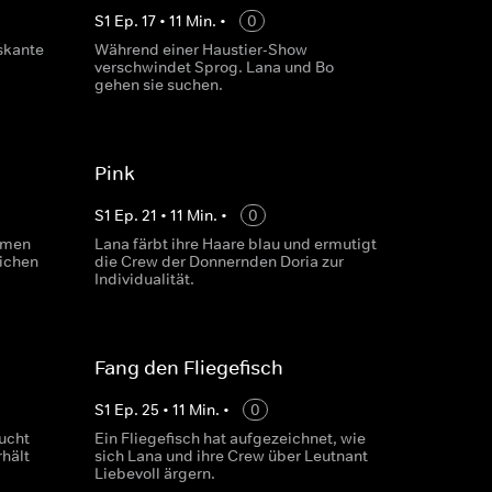
S
1
Ep.
17
•
11
Min.
•
0
skante
Während einer Haustier-Show
verschwindet Sprog. Lana und Bo
gehen sie suchen.
Pink
S
1
Ep.
21
•
11
Min.
•
0
mmen
Lana färbt ihre Haare blau und ermutigt
lichen
die Crew der Donnernden Doria zur
Individualität.
Fang den Fliegefisch
S
1
Ep.
25
•
11
Min.
•
0
ucht
Ein Fliegefisch hat aufgezeichnet, wie
rhält
sich Lana und ihre Crew über Leutnant
Liebevoll ärgern.