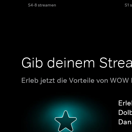
S4-8 streamen
S1 
Gib deinem Stre
Erleb jetzt die Vorteile von WOW
Erle
Dolb
Dana