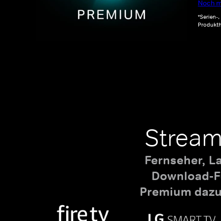
Noch m
*Serien-
Produkth
Stream
Fernseher, L
Download-Fu
Premium dazu,