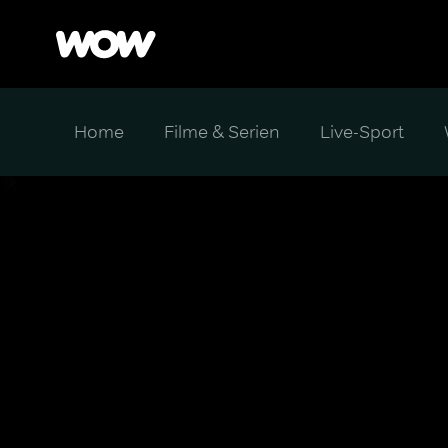
Home
Filme & Serien
Live-Sport