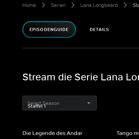
Home
Serien
Lana Longbeard
Sta
EPISODENGUIDE
DETAILS
Stream die Serie Lana L
Select Season
Die Legende des Andar
Tango m