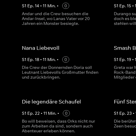
S
1
Ep.
14
•
11
Min.
•
0
S
1
Ep.
15
•
Andar und die Crew besuchen die
Durango suc
Andar-Insel, wo Lanas Vater vor 20
doch es ble
Jahren ein Monster besiegte.
stehlen will
Nana Liebevoll
Smash B
S
1
Ep.
18
•
11
Min.
•
0
S
1
Ep.
19
•
Die Crew der Donnernden Doria soll
Greta war M
Leutnant Liebevolls Großmutter finden
Rock-Band.
und zurückbringen.
Mitglieder 
Die legendäre Schaufel
Fünf Ste
S
1
Ep.
22
•
11
Min.
•
0
S
1
Ep.
23
•
Bo will beweisen, dass Orks nicht nur
Die berühm
zum Arbeiten da sind, sondern auch
Zeen besuc
Abenteuer erleben können.