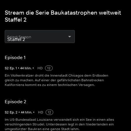
Stream die Serie Baukatastrophen weltweit
Staffel 2
Select Season
Episode 1
S
2
Ep.
1
•
44
Min.
•
HD
12
Ein Wolkenkratzer droht die Innenstadt Chicagos dem Erdboden
gleich zu machen. Auf einer der gefährlichsten Bahnstrecken
Kaliforniens kommt es zu einem technischen Versagen.
Episode 2
S
2
Ep.
2
•
44
Min.
•
HD
12
Im US-Bundesstaat Louisiana verwandelt sich ein See in einen alles
verschlingenden Strudel. Unterdessen legt in den Niederlanden ein
umgestürzter Baukran eine ganze Stadt lahm.