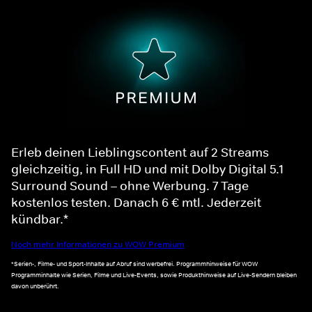
Erleb deinen Lieblingscontent auf 2 Streams
gleichzeitig, in Full HD und mit Dolby Digital 5.1
Surround Sound – ohne Werbung. 7 Tage
kostenlos testen. Danach 6 € mtl. Jederzeit
kündbar.*
Noch mehr Informationen zu WOW Premium
*Serien-, Filme- und Sport-Inhalte auf Abruf sind werbefrei. Programmhinweise für WOW
Programminhalte wie Serien, Filme und Live-Events, sowie Produkthinweise auf Live-Sendern bleiben
davon unberührt.