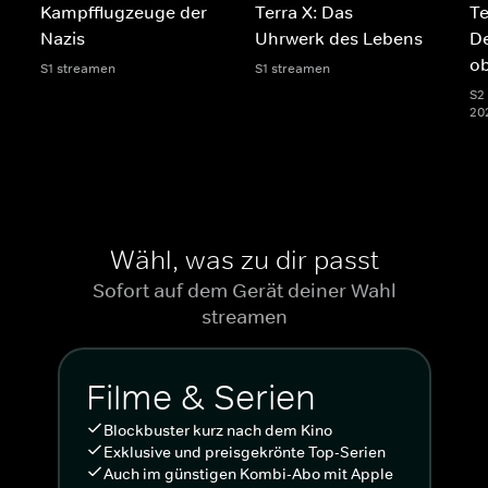
Kampfflugzeuge der
Terra X: Das
Te
Nazis
Uhrwerk des Lebens
D
o
S1 streamen
S1 streamen
S2 
20
Wähl, was zu dir passt
Sofort auf dem Gerät deiner Wahl
streamen
Filme & Serien
Blockbuster kurz nach dem Kino
Exklusive und preisgekrönte Top-Serien
Auch im günstigen Kombi-Abo mit Apple