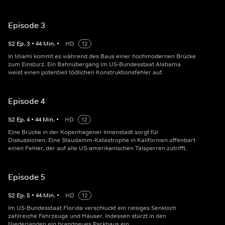
Episode 3
S
2
Ep.
3
•
44
Min.
•
HD
12
In Miami kommt es während des Baus einer hochmodernen Brücke
zum Einsturz. Ein Bahnübergang im US-Bundesstaat Alabama
weist einen potentiell tödlichen Konstruktionsfehler auf.
Episode 4
S
2
Ep.
4
•
44
Min.
•
HD
12
Eine Brücke in der Kopenhagener Innenstadt sorgt für
Diskussionen. Eine Staudamm-Katastrophe in Kalifornien offenbart
einen Fehler, der auf alle US-amerikanischen Talsperren zutrifft.
Episode 5
S
2
Ep.
5
•
44
Min.
•
HD
12
Im US-Bundesstaat Florida verschluckt ein riesiges Senkloch
zahlreiche Fahrzeuge und Häuser. Indessen stürzt in den
Niederlanden ein brandneues Parkhaus ein.