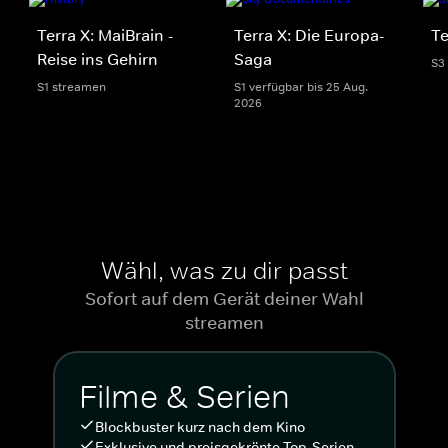
Terra X: MaiBrain -
Terra X: Die Europa-
Te
Reise ins Gehirn
Saga
S3
S1 streamen
S1 verfügbar bis 25 Aug.
2026
Wähl, was zu dir passt
Sofort auf dem Gerät deiner Wahl
streamen
Filme & Serien
Blockbuster kurz nach dem Kino
Exklusive und preisgekrönte Top-Serien