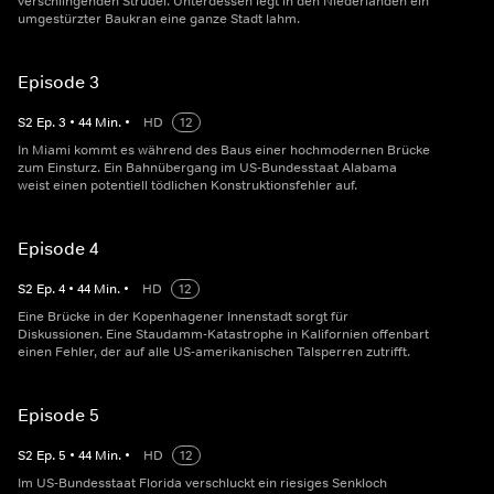
verschlingenden Strudel. Unterdessen legt in den Niederlanden ein
umgestürzter Baukran eine ganze Stadt lahm.
Episode 3
S
2
Ep.
3
•
44
Min.
•
HD
12
In Miami kommt es während des Baus einer hochmodernen Brücke
zum Einsturz. Ein Bahnübergang im US-Bundesstaat Alabama
weist einen potentiell tödlichen Konstruktionsfehler auf.
Episode 4
S
2
Ep.
4
•
44
Min.
•
HD
12
Eine Brücke in der Kopenhagener Innenstadt sorgt für
Diskussionen. Eine Staudamm-Katastrophe in Kalifornien offenbart
einen Fehler, der auf alle US-amerikanischen Talsperren zutrifft.
Episode 5
S
2
Ep.
5
•
44
Min.
•
HD
12
Im US-Bundesstaat Florida verschluckt ein riesiges Senkloch