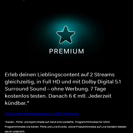
Erleb deinen Lieblingscontent auf 2 Streams
gleichzeitig, in Full HD und mit Dolby Digital 5.1
Surround Sound – ohne Werbung. 7 Tage
kostenlos testen. Danach 6 € mtl. Jederzeit
kündbar.*
Noch mehr Informationen zu WOW Premium
*Serien-, Filme- und Sport-Inhalte auf Abruf sind werbefrei. Programmhinweise für WOW
Programminhalte wie Serien, Filme und Live-Events, sowie Produkthinweise auf Live-Sendern bleiben
davon unberührt.