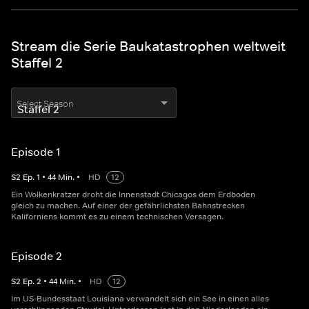
Stream die Serie Baukatastrophen weltweit
Staffel 2
Select Season
Episode 1
S
2
Ep.
1
•
44
Min.
•
HD
12
Ein Wolkenkratzer droht die Innenstadt Chicagos dem Erdboden
gleich zu machen. Auf einer der gefährlichsten Bahnstrecken
Kaliforniens kommt es zu einem technischen Versagen.
Episode 2
S
2
Ep.
2
•
44
Min.
•
HD
12
Im US-Bundesstaat Louisiana verwandelt sich ein See in einen alles