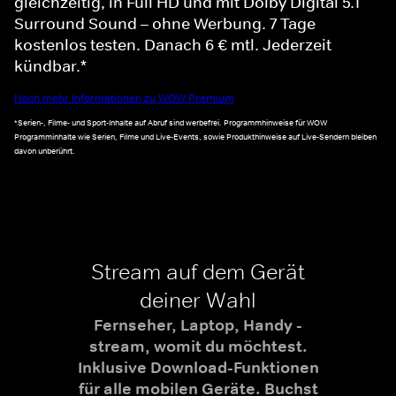
gleichzeitig, in Full HD und mit Dolby Digital 5.1
Surround Sound – ohne Werbung. 7 Tage
kostenlos testen. Danach 6 € mtl. Jederzeit
kündbar.*
Noch mehr Informationen zu WOW Premium
*Serien-, Filme- und Sport-Inhalte auf Abruf sind werbefrei. Programmhinweise für WOW
Programminhalte wie Serien, Filme und Live-Events, sowie Produkthinweise auf Live-Sendern bleiben
davon unberührt.
Stream auf dem Gerät
deiner Wahl
Fernseher, Laptop, Handy -
stream, womit du möchtest.
Inklusive Download-Funktionen
für alle mobilen Geräte. Buchst