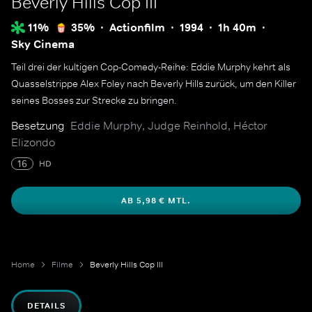
Beverly Hills Cop III
11%
35%
Actionfilm
1994
1h 40m
Sky Cinema
Teil drei der kultigen Cop-Comedy-Reihe: Eddie Murphy kehrt als
Quasselstrippe Alex Foley nach Beverly Hills zurück, um den Killer
seines Bosses zur Strecke zu bringen.
Besetzung
Eddie Murphy, Judge Reinhold, Héctor
Elizondo
16
HD
AB 5,98 € MTL.
Home
Filme
Beverly Hills Cop III
DETAILS