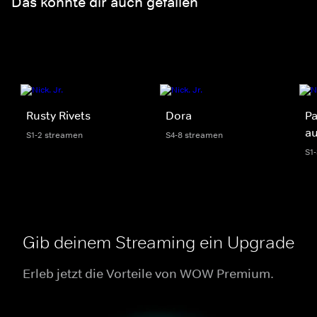
Das könnte dir auch gefallen
Rusty Rivets
Dora
Pa
au
S1-2 streamen
S4-8 streamen
S1
Gib deinem Streaming ein Upgrade
Erleb jetzt die Vorteile von WOW Premium.