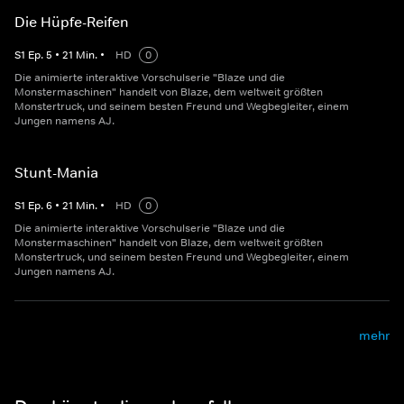
Die Hüpfe-Reifen
S
1
Ep.
5
•
21
Min.
•
HD
0
Die animierte interaktive Vorschulserie "Blaze und die
Monstermaschinen" handelt von Blaze, dem weltweit größten
Monstertruck, und seinem besten Freund und Wegbegleiter, einem
Jungen namens AJ.
Stunt-Mania
S
1
Ep.
6
•
21
Min.
•
HD
0
Die animierte interaktive Vorschulserie "Blaze und die
Monstermaschinen" handelt von Blaze, dem weltweit größten
Monstertruck, und seinem besten Freund und Wegbegleiter, einem
Jungen namens AJ.
mehr