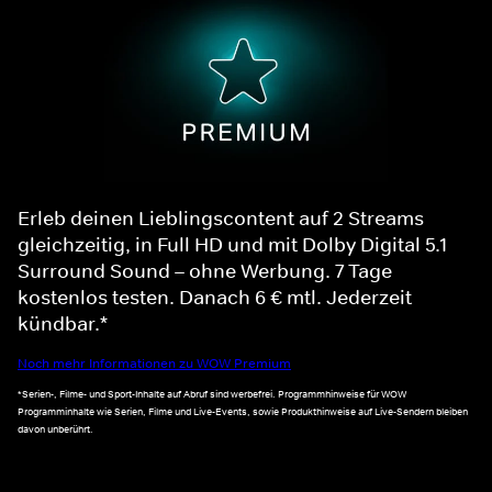
Erleb deinen Lieblingscontent auf 2 Streams
gleichzeitig, in Full HD und mit Dolby Digital 5.1
Surround Sound – ohne Werbung. 7 Tage
kostenlos testen. Danach 6 € mtl. Jederzeit
kündbar.*
Noch mehr Informationen zu WOW Premium
*Serien-, Filme- und Sport-Inhalte auf Abruf sind werbefrei. Programmhinweise für WOW
Programminhalte wie Serien, Filme und Live-Events, sowie Produkthinweise auf Live-Sendern bleiben
davon unberührt.