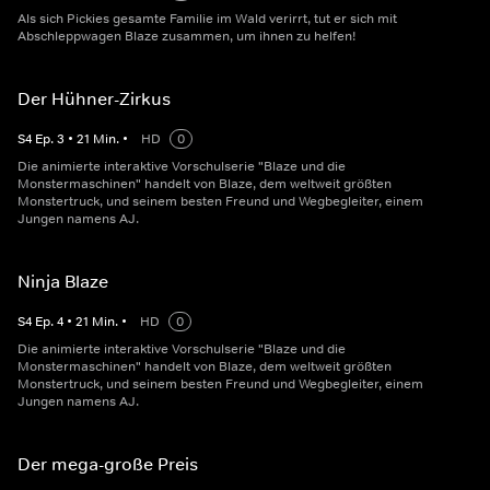
Als sich Pickies gesamte Familie im Wald verirrt, tut er sich mit
Abschleppwagen Blaze zusammen, um ihnen zu helfen!
Der Hühner-Zirkus
S
4
Ep.
3
•
21
Min.
•
HD
0
Die animierte interaktive Vorschulserie "Blaze und die
Monstermaschinen" handelt von Blaze, dem weltweit größten
Monstertruck, und seinem besten Freund und Wegbegleiter, einem
Jungen namens AJ.
Ninja Blaze
S
4
Ep.
4
•
21
Min.
•
HD
0
Die animierte interaktive Vorschulserie "Blaze und die
Monstermaschinen" handelt von Blaze, dem weltweit größten
Monstertruck, und seinem besten Freund und Wegbegleiter, einem
Jungen namens AJ.
Der mega-große Preis