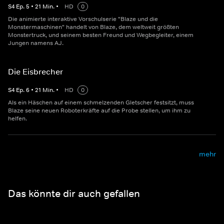
S
4
Ep.
5
•
21
Min.
•
HD
0
Die animierte interaktive Vorschulserie "Blaze und die
Monstermaschinen" handelt von Blaze, dem weltweit größten
Monstertruck, und seinem besten Freund und Wegbegleiter, einem
Jungen namens AJ.
Die Eisbrecher
S
4
Ep.
6
•
21
Min.
•
HD
0
Als ein Häschen auf einem schmelzenden Gletscher festsitzt, muss
Blaze seine neuen Roboterkräfte auf die Probe stellen, um ihm zu
helfen.
mehr
Das könnte dir auch gefallen