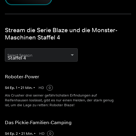
Stream die Serie Blaze und die Monster-
Maschinen Staffel 4
Select Season
Roboter-Power
S
4
Ep.
1
•
21
Min.
•
HD
0
Als Crusher drei seiner gefährlichsten Erfindungen auf
Reifenhausen loslässt, gibt es nur einen Helden, der stark genug
ist, um die Lage zu retten: Roboter Blaze!
Das Pickie-Familien-Camping
S
4
Ep.
2
•
21
Min.
•
HD
0