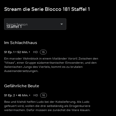
Stream die Serie Blocco 181 Staffel 1
Select Season
Im Schlachthaus
S
1
Ep.
1
•
52
Min.
•
HD
16
Ein maroder Wohnblock in einem Mailänder Vorort: Zwischen den
"Misas", einer Gruppe südamerikanischer Einwanderer, und den
italienischen Jungs des Viertels, kommt es zu brutalen
Auseinandersetzungen.
Gefährliche Beute
S
1
Ep.
2
•
46
Min.
•
HD
16
Bea und Mahdi helfen Ludo bei der Kokslieferung. Als Ludo
gefeuert wird, wollen die drei selbständig als Drogenkuriere
weitermachen. Dafür müssen sie zunächst die Ware klauen.