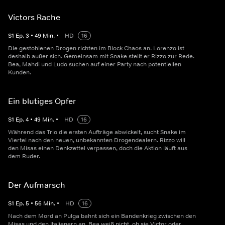
Victors Rache
S
1
Ep.
3
•
49
Min.
•
HD
16
Die gestohlenen Drogen richten im Block Chaos an. Lorenzo ist
deshalb außer sich. Gemeinsam mit Snake stellt er Rizzo zur Rede.
Bea, Mahdi und Ludo suchen auf einer Party nach potentiellen
Kunden.
Ein blutiges Opfer
S
1
Ep.
4
•
49
Min.
•
HD
16
Während das Trio die ersten Aufträge abwickelt, sucht Snake im
Viertel nach den neuen, unbekannten Drogendealern. Rizzo will
den Misas einen Denkzettel verpassen, doch die Aktion läuft aus
dem Ruder.
Der Aufmarsch
S
1
Ep.
5
•
56
Min.
•
HD
16
Nach dem Mord an Pulga bahnt sich ein Bandenkrieg zwischen den
Misas und den Italienern an. Bea weiß nicht, ob sie Victor oder