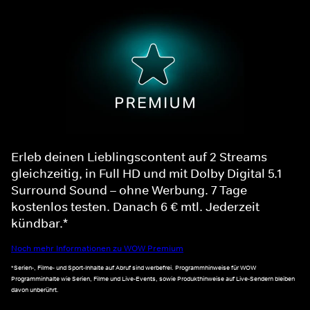
Erleb deinen Lieblingscontent auf 2 Streams
gleichzeitig, in Full HD und mit Dolby Digital 5.1
Surround Sound – ohne Werbung. 7 Tage
kostenlos testen. Danach 6 € mtl. Jederzeit
kündbar.*
Noch mehr Informationen zu WOW Premium
*Serien-, Filme- und Sport-Inhalte auf Abruf sind werbefrei. Programmhinweise für WOW
Programminhalte wie Serien, Filme und Live-Events, sowie Produkthinweise auf Live-Sendern bleiben
davon unberührt.