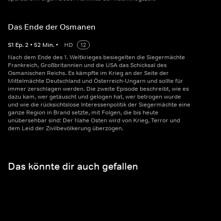
Das Ende der Osmanen
S
1
Ep.
2
•
52
Min.
•
HD
12
Nach dem Ende des 1. Weltkrieges besiegelten die Siegermächte
Frankreich, Großbritannien und die USA das Schicksal des
Osmanischen Reichs. Es kämpfte im Krieg an der Seite der
Mittelmächte Deutschland und Österreich-Ungarn und sollte für
immer zerschlagen werden. Die zweite Episode beschreibt, wie es
dazu kam, wer getäuscht und gelogen hat, wer betrogen wurde
und wie die rücksichtslose Interessenpolitik der Siegermächte eine
ganze Region in Brand setzte, mit Folgen, die bis heute
unübersehbar sind: Der Nahe Osten wird von Krieg, Terror und
dem Leid der Zivilbevölkerung überzogen.
Das könnte dir auch gefallen