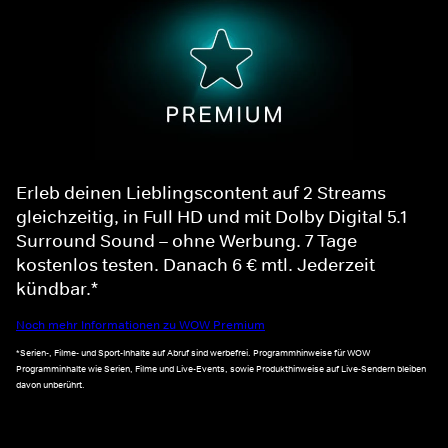
Erleb deinen Lieblingscontent auf 2 Streams
gleichzeitig, in Full HD und mit Dolby Digital 5.1
Surround Sound – ohne Werbung. 7 Tage
kostenlos testen. Danach 6 € mtl. Jederzeit
kündbar.*
Noch mehr Informationen zu WOW Premium
*Serien-, Filme- und Sport-Inhalte auf Abruf sind werbefrei. Programmhinweise für WOW
Programminhalte wie Serien, Filme und Live-Events, sowie Produkthinweise auf Live-Sendern bleiben
davon unberührt.