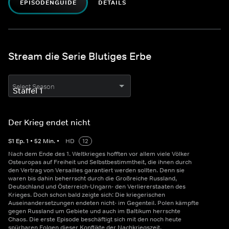
EPISODENGUIDE
DETAILS
Stream die Serie Blutiges Erbe
Select Season
Der Krieg endet nicht
S
1
Ep.
1
•
52
Min.
•
HD
12
Nach dem Ende des 1. Weltkrieges hofften vor allem viele Völker
Osteuropas auf Freiheit und Selbstbestimmtheit, die ihnen durch
den Vertrag von Versailles garantiert werden sollten. Denn sie
waren bis dahin beherrscht durch die Großreiche Russland,
Deutschland und Österreich-Ungarn- den Verliererstaaten des
Krieges. Doch schon bald zeigte sich: Die kriegerischen
Auseinandersetzungen endeten nicht- im Gegenteil. Polen kämpfte
gegen Russland um Gebiete und auch im Baltikum herrschte
Chaos. Die erste Episode beschäftigt sich mit den noch heute
spürbaren Folgen dieser Konflikte der Nachkriegszeit.