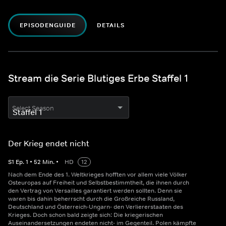
EPISODENGUIDE
DETAILS
Stream die Serie Blutiges Erbe Staffel 1
Select Season
Der Krieg endet nicht
S
1
Ep.
1
•
52
Min.
•
HD
12
Nach dem Ende des 1. Weltkrieges hofften vor allem viele Völker
Osteuropas auf Freiheit und Selbstbestimmtheit, die ihnen durch
den Vertrag von Versailles garantiert werden sollten. Denn sie
waren bis dahin beherrscht durch die Großreiche Russland,
Deutschland und Österreich-Ungarn- den Verliererstaaten des
Krieges. Doch schon bald zeigte sich: Die kriegerischen
Auseinandersetzungen endeten nicht- im Gegenteil. Polen kämpfte