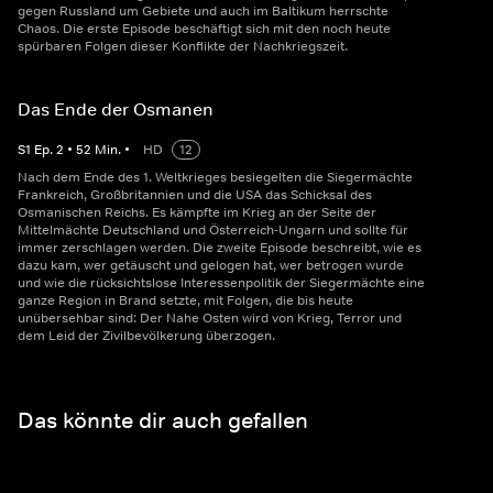
gegen Russland um Gebiete und auch im Baltikum herrschte
Chaos. Die erste Episode beschäftigt sich mit den noch heute
spürbaren Folgen dieser Konflikte der Nachkriegszeit.
Das Ende der Osmanen
S
1
Ep.
2
•
52
Min.
•
HD
12
Nach dem Ende des 1. Weltkrieges besiegelten die Siegermächte
Frankreich, Großbritannien und die USA das Schicksal des
Osmanischen Reichs. Es kämpfte im Krieg an der Seite der
Mittelmächte Deutschland und Österreich-Ungarn und sollte für
immer zerschlagen werden. Die zweite Episode beschreibt, wie es
dazu kam, wer getäuscht und gelogen hat, wer betrogen wurde
und wie die rücksichtslose Interessenpolitik der Siegermächte eine
ganze Region in Brand setzte, mit Folgen, die bis heute
unübersehbar sind: Der Nahe Osten wird von Krieg, Terror und
dem Leid der Zivilbevölkerung überzogen.
Das könnte dir auch gefallen