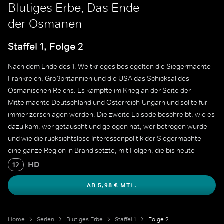
Blutiges Erbe, Das Ende
der Osmanen
Staffel 1, Folge 2
Nach dem Ende des 1. Weltkrieges besiegelten die Siegermächte
Frankreich, Großbritannien und die USA das Schicksal des
Osmanischen Reichs. Es kämpfte im Krieg an der Seite der
Mittelmächte Deutschland und Österreich-Ungarn und sollte für
immer zerschlagen werden. Die zweite Episode beschreibt, wie es
dazu kam, wer getäuscht und gelogen hat, wer betrogen wurde
und wie die rücksichtslose Interessenpolitik der Siegermächte
eine ganze Region in Brand setzte, mit Folgen, die bis heute
unübersehbar sind: Der Nahe Osten wird von Krieg, Terror und
HD
12
dem Leid der Zivilbevölkerung überzogen.
AB 5,98 € MTL.
Home
Serien
Blutiges Erbe
Staffel 1
Folge 2