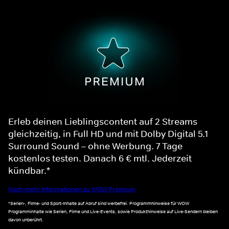
Erleb deinen Lieblingscontent auf 2 Streams
gleichzeitig, in Full HD und mit Dolby Digital 5.1
Surround Sound – ohne Werbung. 7 Tage
kostenlos testen. Danach 6 € mtl. Jederzeit
kündbar.*
Noch mehr Informationen zu WOW Premium
*Serien-, Filme- und Sport-Inhalte auf Abruf sind werbefrei. Programmhinweise für WOW
Programminhalte wie Serien, Filme und Live-Events, sowie Produkthinweise auf Live-Sendern bleiben
davon unberührt.