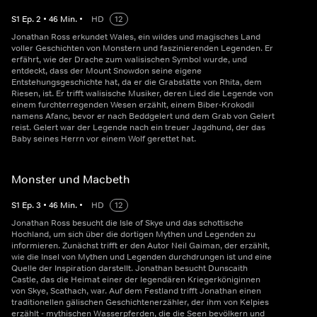
S
1
Ep.
2
•
46
Min.
•
HD
12
Jonathan Ross erkundet Wales, ein wildes und magisches Land
voller Geschichten von Monstern und faszinierenden Legenden. Er
erfährt, wie der Drache zum walisischen Symbol wurde, und
entdeckt, dass der Mount Snowdon seine eigene
Entstehungsgeschichte hat, da er die Grabstätte von Rhita, dem
Riesen, ist. Er trifft walisische Musiker, deren Lied die Legende von
einem furchterregenden Wesen erzählt, einem Biber-Krokodil
namens Afanc, bevor er nach Beddgelert und dem Grab von Gelert
reist. Gelert war der Legende nach ein treuer Jagdhund, der das
Baby seines Herrn vor einem Wolf gerettet hat.
Monster und Macbeth
S
1
Ep.
3
•
46
Min.
•
HD
12
Jonathan Ross besucht die Isle of Skye und das schottische
Hochland, um sich über die dortigen Mythen und Legenden zu
informieren. Zunächst trifft er den Autor Neil Gaiman, der erzählt,
wie die Insel von Mythen und Legenden durchdrungen ist und eine
Quelle der Inspiration darstellt. Jonathan besucht Dunscaith
Castle, das die Heimat einer der legendären Kriegerköniginnen
von Skye, Scathach, war. Auf dem Festland trifft Jonathan einen
traditionellen gälischen Geschichtenerzähler, der ihm von Kelpies
erzählt - mythischen Wasserpferden, die die Seen bevölkern und