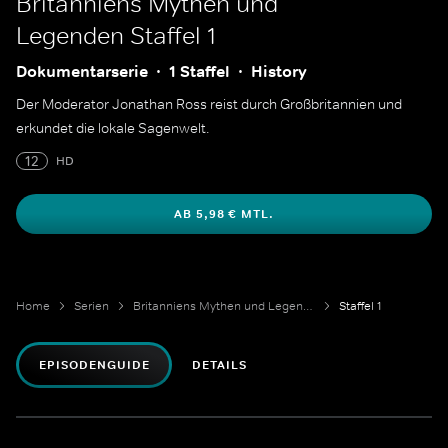
Britanniens Mythen und
Legenden
Staffel 1
Dokumentarserie
1 Staffel
History
Der Moderator Jonathan Ross reist durch Großbritannien und
erkundet die lokale Sagenwelt.
12
HD
AB 5,98 € MTL.
Home
Serien
Britanniens Mythen und Legenden
Staffel 1
EPISODENGUIDE
DETAILS