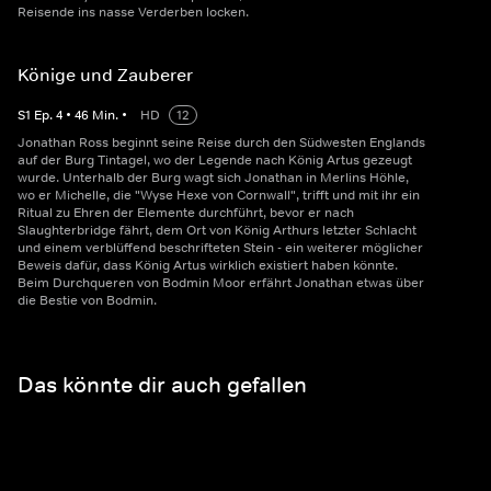
Reisende ins nasse Verderben locken.
Könige und Zauberer
S
1
Ep.
4
•
46
Min.
•
HD
12
Jonathan Ross beginnt seine Reise durch den Südwesten Englands
auf der Burg Tintagel, wo der Legende nach König Artus gezeugt
wurde. Unterhalb der Burg wagt sich Jonathan in Merlins Höhle,
wo er Michelle, die "Wyse Hexe von Cornwall", trifft und mit ihr ein
Ritual zu Ehren der Elemente durchführt, bevor er nach
Slaughterbridge fährt, dem Ort von König Arthurs letzter Schlacht
und einem verblüffend beschrifteten Stein - ein weiterer möglicher
Beweis dafür, dass König Artus wirklich existiert haben könnte.
Beim Durchqueren von Bodmin Moor erfährt Jonathan etwas über
die Bestie von Bodmin.
Das könnte dir auch gefallen