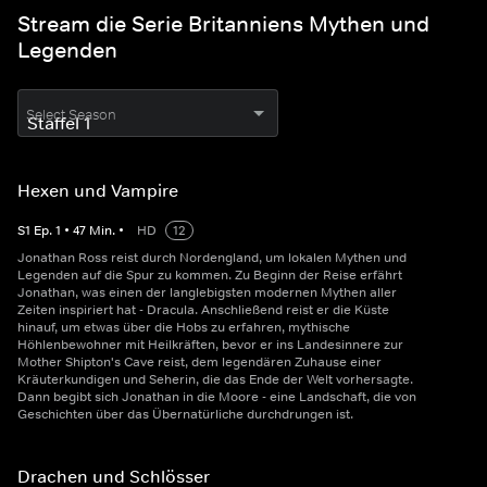
Stream die Serie Britanniens Mythen und
Legenden
Select Season
Hexen und Vampire
S
1
Ep.
1
•
47
Min.
•
HD
12
Jonathan Ross reist durch Nordengland, um lokalen Mythen und
Legenden auf die Spur zu kommen. Zu Beginn der Reise erfährt
Jonathan, was einen der langlebigsten modernen Mythen aller
Zeiten inspiriert hat - Dracula. Anschließend reist er die Küste
hinauf, um etwas über die Hobs zu erfahren, mythische
Höhlenbewohner mit Heilkräften, bevor er ins Landesinnere zur
Mother Shipton's Cave reist, dem legendären Zuhause einer
Kräuterkundigen und Seherin, die das Ende der Welt vorhersagte.
Dann begibt sich Jonathan in die Moore - eine Landschaft, die von
Geschichten über das Übernatürliche durchdrungen ist.
Drachen und Schlösser