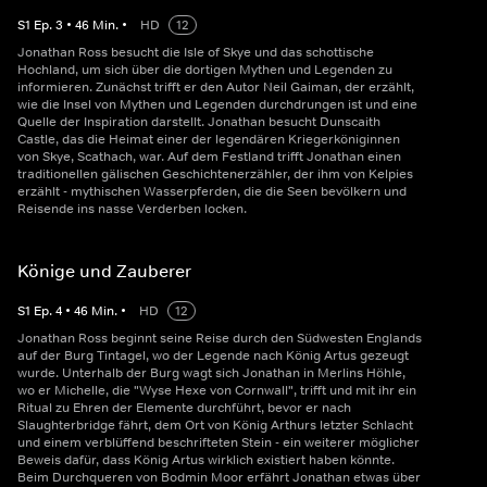
S
1
Ep.
3
•
46
Min.
•
HD
12
Jonathan Ross besucht die Isle of Skye und das schottische
Hochland, um sich über die dortigen Mythen und Legenden zu
informieren. Zunächst trifft er den Autor Neil Gaiman, der erzählt,
wie die Insel von Mythen und Legenden durchdrungen ist und eine
Quelle der Inspiration darstellt. Jonathan besucht Dunscaith
Castle, das die Heimat einer der legendären Kriegerköniginnen
von Skye, Scathach, war. Auf dem Festland trifft Jonathan einen
traditionellen gälischen Geschichtenerzähler, der ihm von Kelpies
erzählt - mythischen Wasserpferden, die die Seen bevölkern und
Reisende ins nasse Verderben locken.
Könige und Zauberer
S
1
Ep.
4
•
46
Min.
•
HD
12
Jonathan Ross beginnt seine Reise durch den Südwesten Englands
auf der Burg Tintagel, wo der Legende nach König Artus gezeugt
wurde. Unterhalb der Burg wagt sich Jonathan in Merlins Höhle,
wo er Michelle, die "Wyse Hexe von Cornwall", trifft und mit ihr ein
Ritual zu Ehren der Elemente durchführt, bevor er nach
Slaughterbridge fährt, dem Ort von König Arthurs letzter Schlacht
und einem verblüffend beschrifteten Stein - ein weiterer möglicher
Beweis dafür, dass König Artus wirklich existiert haben könnte.
Beim Durchqueren von Bodmin Moor erfährt Jonathan etwas über