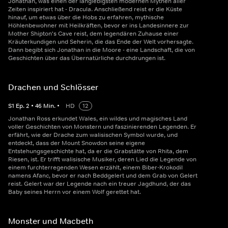
Jonathan, was einen der langlebigsten modernen Mythen aller
Zeiten inspiriert hat - Dracula. Anschließend reist er die Küste
hinauf, um etwas über die Hobs zu erfahren, mythische
Höhlenbewohner mit Heilkräften, bevor er ins Landesinnere zur
Mother Shipton's Cave reist, dem legendären Zuhause einer
Kräuterkundigen und Seherin, die das Ende der Welt vorhersagte.
Dann begibt sich Jonathan in die Moore - eine Landschaft, die von
Geschichten über das Übernatürliche durchdrungen ist.
Drachen und Schlösser
S
1
Ep.
2
•
46
Min.
•
HD
12
Jonathan Ross erkundet Wales, ein wildes und magisches Land
voller Geschichten von Monstern und faszinierenden Legenden. Er
erfährt, wie der Drache zum walisischen Symbol wurde, und
entdeckt, dass der Mount Snowdon seine eigene
Entstehungsgeschichte hat, da er die Grabstätte von Rhita, dem
Riesen, ist. Er trifft walisische Musiker, deren Lied die Legende von
einem furchterregenden Wesen erzählt, einem Biber-Krokodil
namens Afanc, bevor er nach Beddgelert und dem Grab von Gelert
reist. Gelert war der Legende nach ein treuer Jagdhund, der das
Baby seines Herrn vor einem Wolf gerettet hat.
Monster und Macbeth