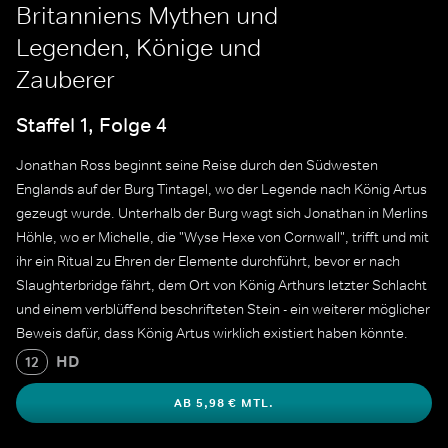
Britanniens Mythen und
Legenden, Könige und
Zauberer
Staffel 1, Folge 4
Jonathan Ross beginnt seine Reise durch den Südwesten
Englands auf der Burg Tintagel, wo der Legende nach König Artus
gezeugt wurde. Unterhalb der Burg wagt sich Jonathan in Merlins
Höhle, wo er Michelle, die "Wyse Hexe von Cornwall", trifft und mit
ihr ein Ritual zu Ehren der Elemente durchführt, bevor er nach
Slaughterbridge fährt, dem Ort von König Arthurs letzter Schlacht
und einem verblüffend beschrifteten Stein - ein weiterer möglicher
Beweis dafür, dass König Artus wirklich existiert haben könnte.
Beim Durchqueren von Bodmin Moor erfährt Jonathan etwas über
HD
12
die Bestie von Bodmin.
AB 5,98 € MTL.