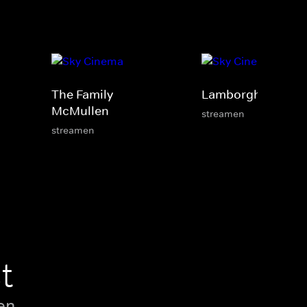
The Family
Lamborghini
McMullen
streamen
streamen
t
en