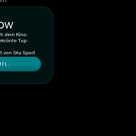
WOW
ch dem Kino.
ekrönte Top-
t von Sky Sport
MTL.