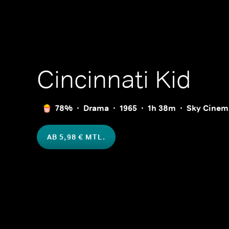
Cincinnati Kid
78%
Drama
1965
1h 38m
Sky Cinem
AB 5,98 € MTL.