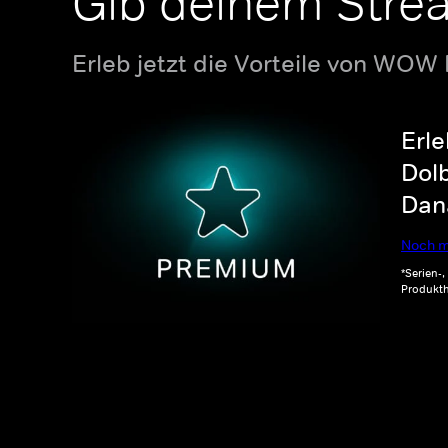
Gib deinem Stre
Erleb jetzt die Vorteile von WOW
Erle
Dolb
Dana
Noch m
*Serien-
Produkth