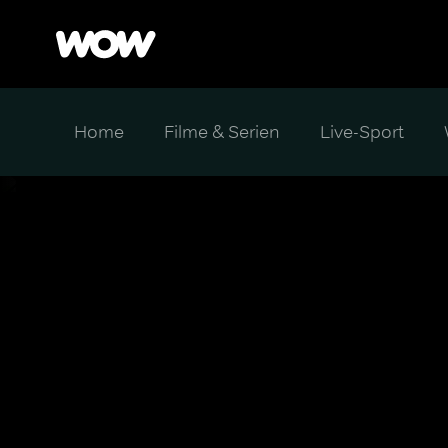
Home
Filme & Serien
Live-Sport