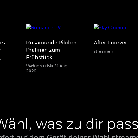
s -
Rosamunde Pilcher:
After Forever
r
Pralinen zum
streamen
Frühstück
.
Verfügbar bis 31 Aug.
2026
Wähl, was zu dir pass
ofort auf dem Gerät deiner Wahl stream