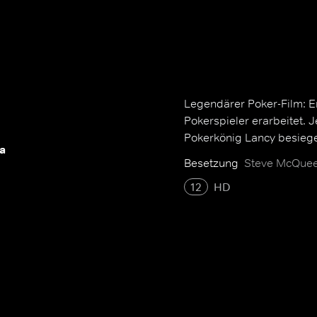
Legendärer Poker-Film: Er
Pokerspieler erarbeitet. J
Pokerkönig Lancy besieg
a
Besetzung
Steve McQuee
12
HD