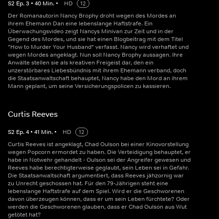
S
2
Ep.
3
•
40
Min.
•
HD
12
Der Romanautorin Nancy Brophy droht wegen des Mordes an
ihrem Ehemann Dan eine lebenslange Haftstrafe. Ein
Überwachungsvideo zeigt Nancys Minivan zur Zeit und in der
Gegend des Mordes, und sie hat einen Blogbeitrag mit dem Titel
"How to Murder Your Husband" verfasst. Nancy wird verhaftet und
wegen Mordes angeklagt. Nun soll Nancy Brophy aussagen. Ihre
Anwälte stellen sie als kreativen Freigeist dar, den ein
unzerstörbares Liebesbündnis mit ihrem Ehemann verband, doch
die Staatsanwaltschaft behauptet, Nancy habe den Mord an ihrem
Mann geplant, um seine Versicherungspolicen zu kassieren.
Curtis Reeves
S
2
Ep.
4
•
41
Min.
•
HD
12
Curtis Reeves ist angeklagt, Chad Oulson bei einer Kinovorstellung
wegen Popcorn ermordet zu haben. Die Verteidigung behauptet, er
habe in Notwehr gehandelt - Oulson sei der Angreifer gewesen und
Reeves habe berechtigterweise geglaubt, sein Leben sei in Gefahr.
Die Staatsanwaltschaft argumentiert, dass Reeves jähzornig war
zu Unrecht geschossen hat. Für den 79-Jährigen steht eine
lebenslange Haftstrafe auf dem Spiel. Wird er die Geschworenen
davon überzeugen können, dass er um sein Leben fürchtete? Oder
werden die Geschworenen glauben, dass er Chad Oulson aus Wut
getötet hat?