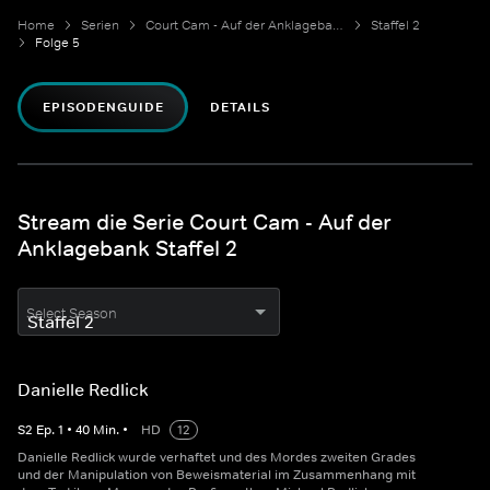
Home
Serien
Court Cam - Auf der Anklagebank
Staffel 2
Folge 5
EPISODENGUIDE
DETAILS
Stream die Serie Court Cam - Auf der
Anklagebank Staffel 2
Select Season
Danielle Redlick
S
2
Ep.
1
•
40
Min.
•
HD
12
Danielle Redlick wurde verhaftet und des Mordes zweiten Grades
und der Manipulation von Beweismaterial im Zusammenhang mit