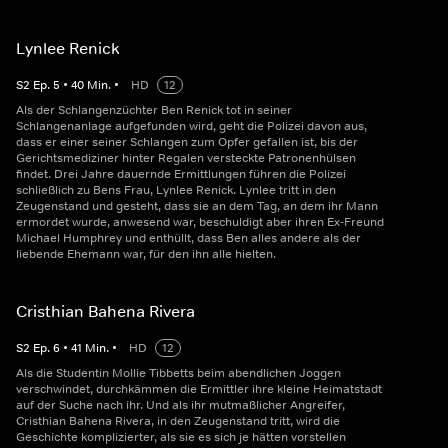
Lynlee Renick
S
2
Ep.
5
•
40
Min.
•
HD
12
Als der Schlangenzüchter Ben Renick tot in seiner
Schlangenanlage aufgefunden wird, geht die Polizei davon aus,
dass er einer seiner Schlangen zum Opfer gefallen ist, bis der
Gerichtsmediziner hinter Regalen versteckte Patronenhülsen
findet. Drei Jahre dauernde Ermittlungen führen die Polizei
schließlich zu Bens Frau, Lynlee Renick. Lynlee tritt in den
Zeugenstand und gesteht, dass sie an dem Tag, an dem ihr Mann
ermordet wurde, anwesend war, beschuldigt aber ihren Ex-Freund
Michael Humphrey und enthüllt, dass Ben alles andere als der
liebende Ehemann war, für den ihn alle hielten.
Cristhian Bahena Rivera
S
2
Ep.
6
•
41
Min.
•
HD
12
Als die Studentin Mollie Tibbetts beim abendlichen Joggen
verschwindet, durchkämmen die Ermittler ihre kleine Heimatstadt
auf der Suche nach ihr. Und als ihr mutmaßlicher Angreifer,
Cristhian Bahena Rivera, in den Zeugenstand tritt, wird die
Geschichte komplizierter, als sie es sich je hätten vorstellen