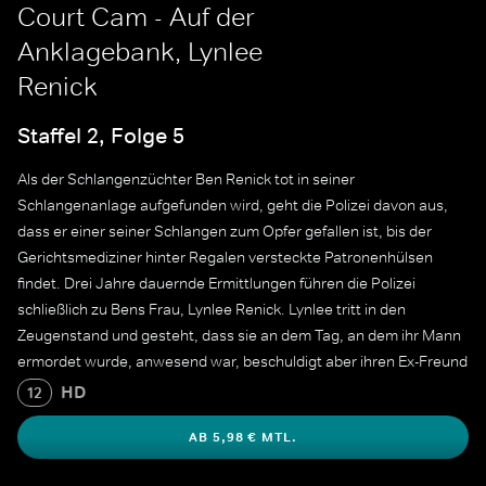
Court Cam - Auf der
Anklagebank, Lynlee
Renick
Staffel 2, Folge 5
Als der Schlangenzüchter Ben Renick tot in seiner
Schlangenanlage aufgefunden wird, geht die Polizei davon aus,
dass er einer seiner Schlangen zum Opfer gefallen ist, bis der
Gerichtsmediziner hinter Regalen versteckte Patronenhülsen
findet. Drei Jahre dauernde Ermittlungen führen die Polizei
schließlich zu Bens Frau, Lynlee Renick. Lynlee tritt in den
Zeugenstand und gesteht, dass sie an dem Tag, an dem ihr Mann
ermordet wurde, anwesend war, beschuldigt aber ihren Ex-Freund
Michael Humphrey und enthüllt, dass Ben alles andere als der
HD
12
liebende Ehemann war, für den ihn alle hielten.
AB 5,98 € MTL.