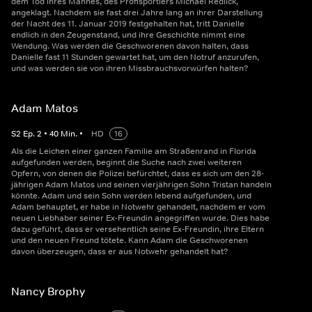
dem Tod ihres Mannes, des Profisportlers Michael Redlick,
angeklagt. Nachdem sie fast drei Jahre lang an ihrer Darstellung
der Nacht des 11. Januar 2019 festgehalten hat, tritt Danielle
endlich in den Zeugenstand, und ihre Geschichte nimmt eine
Wendung. Was werden die Geschworenen davon halten, dass
Danielle fast 11 Stunden gewartet hat, um den Notruf anzurufen,
und was werden sie von ihren Missbrauchsvorwürfen halten?
Adam Matos
S
2
Ep.
2
•
40
Min.
•
HD
16
Als die Leichen einer ganzen Familie am Straßenrand in Florida
aufgefunden werden, beginnt die Suche nach zwei weiteren
Opfern, von denen die Polizei befürchtet, dass es sich um den 28-
jährigen Adam Matos und seinen vierjährigen Sohn Tristan handeln
könnte. Adam und sein Sohn werden lebend aufgefunden, und
Adam behauptet, er habe in Notwehr gehandelt, nachdem er vom
neuen Liebhaber seiner Ex-Freundin angegriffen wurde. Dies habe
dazu geführt, dass er versehentlich seine Ex-Freundin, ihre Eltern
und den neuen Freund tötete. Kann Adam die Geschworenen
davon überzeugen, dass er aus Notwehr gehandelt hat?
Nancy Brophy