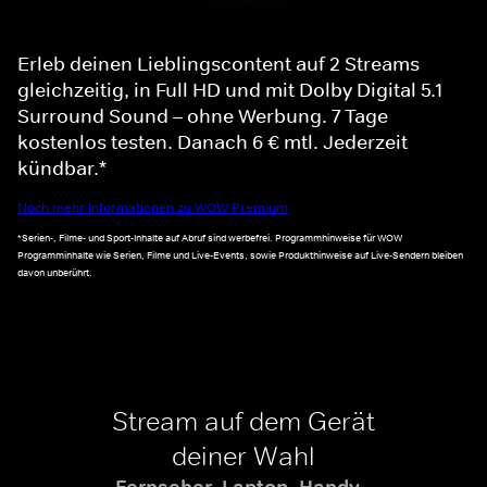
Erleb deinen Lieblingscontent auf 2 Streams
gleichzeitig, in Full HD und mit Dolby Digital 5.1
Surround Sound – ohne Werbung. 7 Tage
kostenlos testen. Danach 6 € mtl. Jederzeit
kündbar.*
Noch mehr Informationen zu WOW Premium
*Serien-, Filme- und Sport-Inhalte auf Abruf sind werbefrei. Programmhinweise für WOW
Programminhalte wie Serien, Filme und Live-Events, sowie Produkthinweise auf Live-Sendern bleiben
davon unberührt.
Stream auf dem Gerät
deiner Wahl
Fernseher, Laptop, Handy -