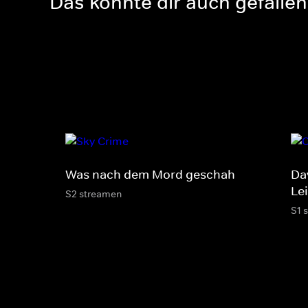
Das könnte dir auch gefallen
Was nach dem Mord geschah
Dav
Le
S2 streamen
S1 