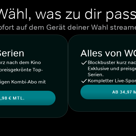
Wähl, was zu dir pass
ofort auf dem Gerät deiner Wahl stream
Serien
Alles von 
urz nach dem Kino
Blockbuster kurz na
Exklusive und preisg
preisgekrönte Top-
Serien.
Kompletter Live-Spor
igen Kombi-Abo mit
AB 34,97 
,98 € MTL.