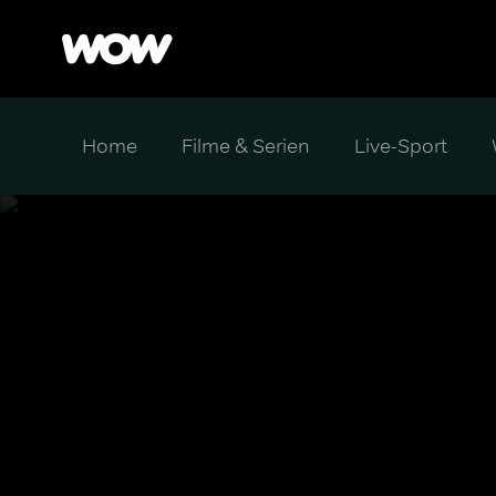
Home
Filme & Serien
Live-Sport