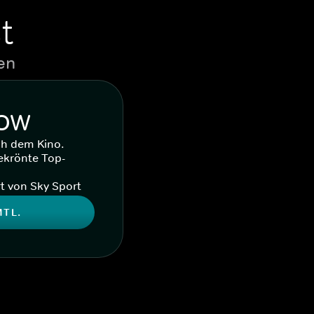
t
en
WOW
ch dem Kino.
ekrönte Top-
t von Sky Sport
MTL.