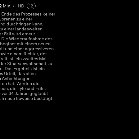
2
Min.
•
HD
12
m Ende des Prozesses keiner
orenen zu einer
ng durchringen kann,
u einer landesweiten
r Fall wird erneut
. Die Wiederaufnahme des
 beginnt mit einem neuen
lt und einer aggressiveren
owie einem Richter, der
reit ist, ein zweites Mal
der Staatsanwaltschaft zu
. Das Ergebnis ist ein
s Urteil, das allen
en Anfechtungen
ten hat. Werden die
en, die Lyle und Eriks
 vor 34 Jahren geglaubt
ch neue Beweise bestätigt