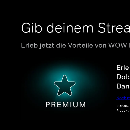
Gib deinem Stre
Erleb jetzt die Vorteile von WOW
Erle
Dolb
Dana
Noch m
*Serien-
Produkth