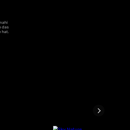
mahi
n das
 hat.