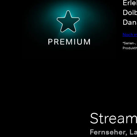
Erle
Dolb
Dana
Noch m
*Serien-
Produkth
Stream
Fernseher, L