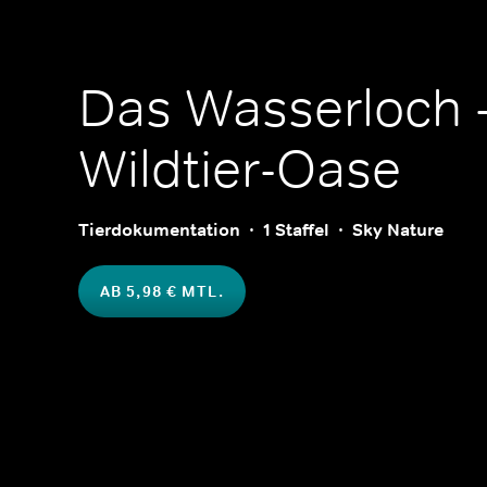
Das Wasserloch -
Wildtier-Oase
Tierdokumentation
1 Staffel
Sky Nature
AB 5,98 € MTL.