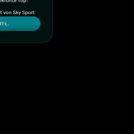
ekrönte Top-
t von Sky Sport
MTL.