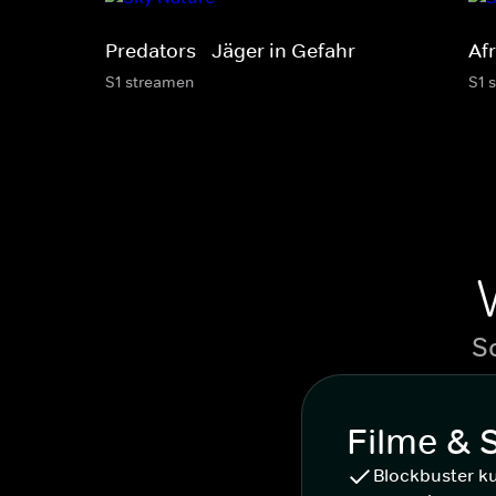
Predators - Jäger in Gefahr
Af
S1 streamen
S1 
S
Filme & 
Blockbuster k