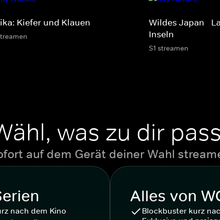
rika: Kiefer und Klauen
Wildes Japan - L
Inseln
streamen
S1 streamen
Wähl, was zu dir pass
ofort auf dem Gerät deiner Wahl stream
Serien
Alles von 
urz nach dem Kino
Blockbuster kurz na