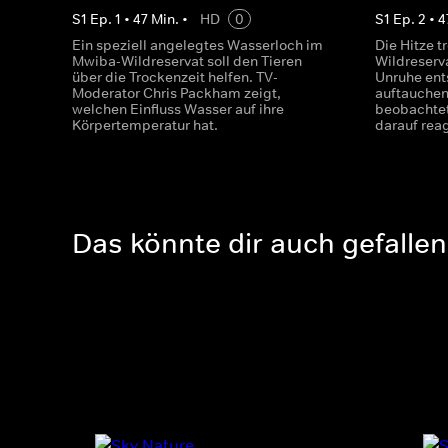
S
1
Ep.
1
•
47
Min.
•
HD
0
S
1
Ep.
2
•
4
Ein speziell angelegtes Wasserloch im
Die Hitze t
Mwiba-Wildreservat soll den Tieren
Wildreserv
über die Trockenzeit helfen. TV-
Unruhe ent
Moderator Chris Packham zeigt,
auftauchen
welchen Einfluss Wasser auf ihre
beobachtet
Körpertemperatur hat.
darauf rea
Das könnte dir auch gefallen