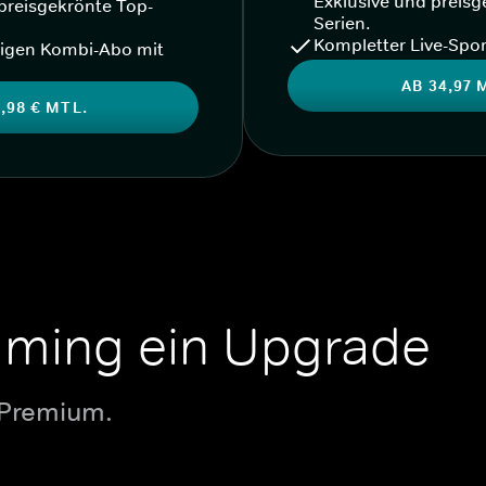
Exklusive und preisg
preisgekrönte Top-
Serien.
Kompletter Live-Spor
igen Kombi-Abo mit
AB 34,97 
,98 € MTL.
aming ein Upgrade
 Premium.