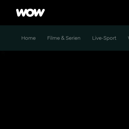
Home
Filme & Serien
Live-Sport