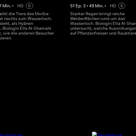
7
Min.
•
HD
0
S
1
Ep.
3
•
49
Min.
•
HD
6
reibt die Tiere des Mwiba-
Starker Regen bringt reiche
at nachts zum Wasserloch.
Weidenflächen rund um das
steht, als Hyänen
Wasserloch. Biologin Ella Al-Sha
. Biologin Ella Al-Shamahi
untersucht, welche Auswirkunge
, wie die anderen Besucher
auf Pflanzenfresser und Raubtiere
gieren.