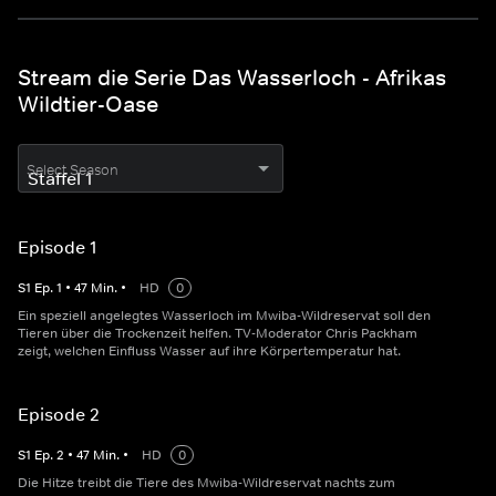
Stream die Serie Das Wasserloch - Afrikas
Wildtier-Oase
Select Season
Episode 1
S
1
Ep.
1
•
47
Min.
•
HD
0
Ein speziell angelegtes Wasserloch im Mwiba-Wildreservat soll den
Tieren über die Trockenzeit helfen. TV-Moderator Chris Packham
zeigt, welchen Einfluss Wasser auf ihre Körpertemperatur hat.
Episode 2
S
1
Ep.
2
•
47
Min.
•
HD
0
Die Hitze treibt die Tiere des Mwiba-Wildreservat nachts zum