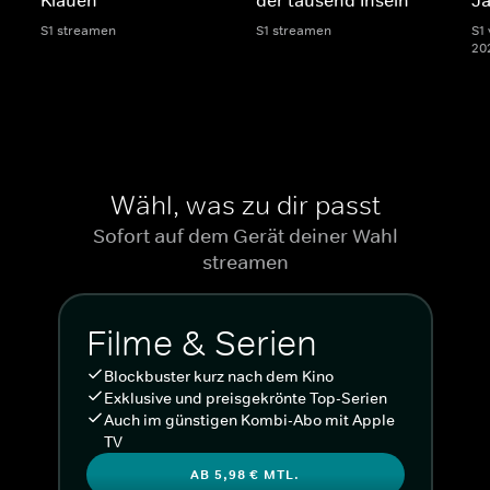
S1 streamen
S1 streamen
S1 
20
Wähl, was zu dir passt
Sofort auf dem Gerät deiner Wahl
streamen
Filme & Serien
Blockbuster kurz nach dem Kino
Exklusive und preisgekrönte Top-Serien
Auch im günstigen Kombi-Abo mit Apple
TV
AB 5,98 € MTL.