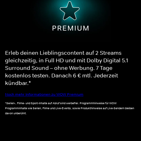
Erleb deinen Lieblingscontent auf 2 Streams
gleichzeitig, in Full HD und mit Dolby Digital 5.1
Surround Sound – ohne Werbung. 7 Tage
kostenlos testen. Danach 6 € mtl. Jederzeit
kündbar.*
Noch mehr Informationen zu WOW Premium
*Serien-, Filme- und Sport-Inhalte auf Abruf sind werbefrei. Programmhinweise für WOW
Programminhalte wie Serien, Filme und Live-Events, sowie Produkthinweise auf Live-Sendern bleiben
davon unberührt.