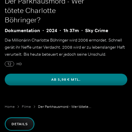
Der Parkhausmord - Wer
tötete Charlotte
Böhringer?
Dokumentation
2024
1h 37m
Sky Crime
Die Millionärin Charlotte Böhringer wird 2006 ermordet. Schnell
gerät ihr Neffe unter Verdacht. 2008 wird er zu lebenslanger Haft
verurteilt. Bis heute beteuert er jedoch seine Unschuld.
12
HD
AB 5,98 € MTL.
Home
Filme
Der Parkhausmord - Wer tötete Charlotte Böhringer?
DETAILS