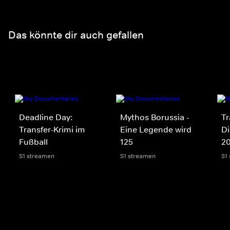
Das könnte dir auch gefallen
Deadline Day:
Mythos Borussia -
Tr
Transfer-Krimi im
Eine Legende wird
Di
Fußball
125
2
S1 streamen
S1 streamen
S1