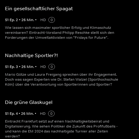
Ein gesellschaftlicher Spagat
S
1
Ep.
2
•
26
Min.
•
HD
0
Wie lassen sich maximaler sportlicher Erfolg und Klimaschutz
vereinbaren? Eintracht-Vorstand Philipp Reschke stellt sich den
Forderungen der Umweltaktivisten von "Fridays for Future".
Nachhaltige Sportler?!
S
1
Ep.
3
•
26
Min.
•
HD
0
Mario Götze und Laura Freigang sprechen über ihr Engagement.
Doch was sagen Experten wie Dr. Stefan Walzel (Sporthochschule
Köln) über die Verantwortung von Sportlerinnen und Sportler?
Die grüne Glaskugel
S
1
Ep.
4
•
26
Min.
•
HD
0
Eintracht Frankfurt setzt auf einen Nachhaltigkeitsbeirat und
Digitalisierung. Wie sehen Politiker die Zukunft des Profifußballs -
und kann die EM 2024 das nachhaltigste Turnier aller Zeiten
werden?