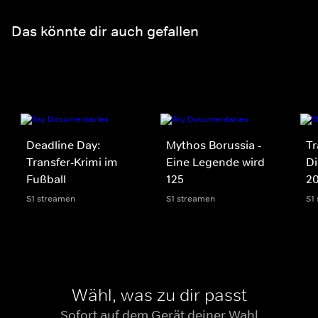
Das könnte dir auch gefallen
Deadline Day:
Mythos Borussia -
Tr
Transfer-Krimi im
Eine Legende wird
Di
Fußball
125
2
S1 streamen
S1 streamen
S1
Wähl, was zu dir passt
Sofort auf dem Gerät deiner Wahl