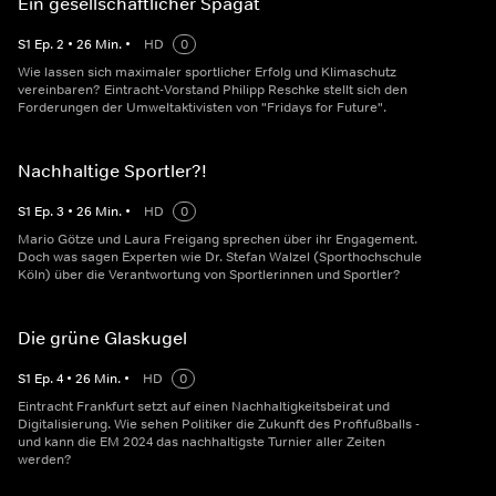
Ein gesellschaftlicher Spagat
S
1
Ep.
2
•
26
Min.
•
HD
0
Wie lassen sich maximaler sportlicher Erfolg und Klimaschutz
vereinbaren? Eintracht-Vorstand Philipp Reschke stellt sich den
Forderungen der Umweltaktivisten von "Fridays for Future".
Nachhaltige Sportler?!
S
1
Ep.
3
•
26
Min.
•
HD
0
Mario Götze und Laura Freigang sprechen über ihr Engagement.
Doch was sagen Experten wie Dr. Stefan Walzel (Sporthochschule
Köln) über die Verantwortung von Sportlerinnen und Sportler?
Die grüne Glaskugel
S
1
Ep.
4
•
26
Min.
•
HD
0
Eintracht Frankfurt setzt auf einen Nachhaltigkeitsbeirat und
Digitalisierung. Wie sehen Politiker die Zukunft des Profifußballs -
und kann die EM 2024 das nachhaltigste Turnier aller Zeiten
werden?