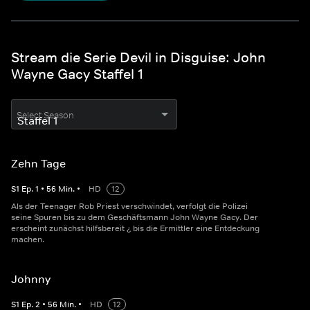
Stream die Serie Devil in Disguise: John
Wayne Gacy Staffel 1
Select Season
Zehn Tage
S
1
Ep.
1
•
56
Min.
•
HD
12
Als der Teenager Rob Priest verschwindet, verfolgt die Polizei
seine Spuren bis zu dem Geschäftsmann John Wayne Gacy. Der
erscheint zunächst hilfsbereit ¿ bis die Ermittler eine Entdeckung
machen.
Johnny
S
1
Ep.
2
•
56
Min.
•
HD
12