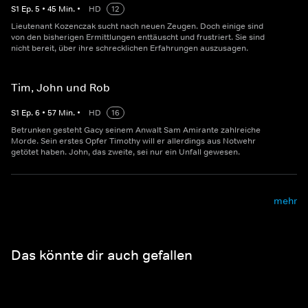
S
1
Ep.
5
•
45
Min.
•
HD
12
Lieutenant Kozenczak sucht nach neuen Zeugen. Doch einige sind
von den bisherigen Ermittlungen enttäuscht und frustriert. Sie sind
nicht bereit, über ihre schrecklichen Erfahrungen auszusagen.
Tim, John und Rob
S
1
Ep.
6
•
57
Min.
•
HD
16
Betrunken gesteht Gacy seinem Anwalt Sam Amirante zahlreiche
Morde. Sein erstes Opfer Timothy will er allerdings aus Notwehr
getötet haben. John, das zweite, sei nur ein Unfall gewesen.
mehr
Das könnte dir auch gefallen