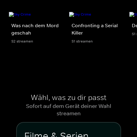
Was nach dem Mord
Confronting a Serial
De
geschah
Killer
S1
S2 streamen
S1 streamen
Wähl, was zu dir passt
Sofort auf dem Gerät deiner Wahl
streamen
Filme & Serien