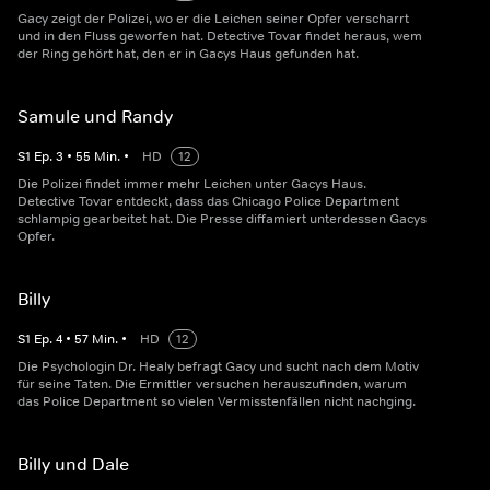
Gacy zeigt der Polizei, wo er die Leichen seiner Opfer verscharrt
und in den Fluss geworfen hat. Detective Tovar findet heraus, wem
der Ring gehört hat, den er in Gacys Haus gefunden hat.
Samule und Randy
S
1
Ep.
3
•
55
Min.
•
HD
12
Die Polizei findet immer mehr Leichen unter Gacys Haus.
Detective Tovar entdeckt, dass das Chicago Police Department
schlampig gearbeitet hat. Die Presse diffamiert unterdessen Gacys
Opfer.
Billy
S
1
Ep.
4
•
57
Min.
•
HD
12
Die Psychologin Dr. Healy befragt Gacy und sucht nach dem Motiv
für seine Taten. Die Ermittler versuchen herauszufinden, warum
das Police Department so vielen Vermisstenfällen nicht nachging.
Billy und Dale