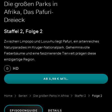
Die großen Parks in
Afrika, Das Pafuri-
Dreieck
Staffel 2, Folge 2
Zwischen Limpopo und Luvuvhu liegt Pafuri, ein artenreiches
Naturparadies im Kruger-Nationalpark. Geheimnisvolle
Fieberbäume und eine faszinierende Tierwelt prägen diese
einzigartige Region.
HD
0
AB 5,98 € MTL.
Home
Serien
Die großen Parks in Afrika
Staffel 2
Folge 2
EPISODENGUIDE
DETAILS