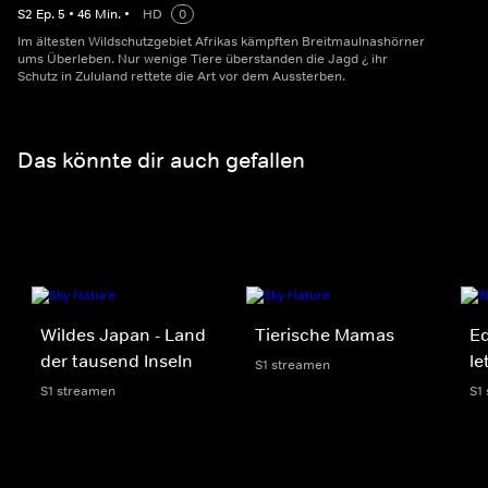
S
2
Ep.
5
•
46
Min.
•
HD
0
Im ältesten Wildschutzgebiet Afrikas kämpften Breitmaulnashörner
ums Überleben. Nur wenige Tiere überstanden die Jagd ¿ ihr
Schutz in Zululand rettete die Art vor dem Aussterben.
Das könnte dir auch gefallen
Wildes Japan - Land
Tierische Mamas
Ed
der tausend Inseln
le
S1 streamen
S1 streamen
S1