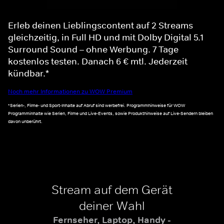
Erleb deinen Lieblingscontent auf 2 Streams
gleichzeitig, in Full HD und mit Dolby Digital 5.1
Surround Sound – ohne Werbung. 7 Tage
kostenlos testen. Danach 6 € mtl. Jederzeit
kündbar.*
Noch mehr Informationen zu WOW Premium
*Serien-, Filme- und Sport-Inhalte auf Abruf sind werbefrei. Programmhinweise für WOW
Programminhalte wie Serien, Filme und Live-Events, sowie Produkthinweise auf Live-Sendern bleiben
davon unberührt.
Stream auf dem Gerät
deiner Wahl
Fernseher, Laptop, Handy -