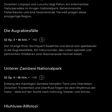
Zwischen Limpopo und Luvuvhu liegt Pafuri, ein artenreiches
Naturparadies im Kruger-Nationalpark. Geheimnisvolle
Fieberbäume und eine faszinierende Tierwelt prägen diese
einzigartige Region.
Die Augrabiesfälle
S
2
Ep.
3
•
46
Min.
•
HD
0
Der Orange River durchquert Südafrika und stürzt sich spektakulär
in die Augrabiesfälle. Ein Naturwunder, das Leben spendet und
zahlreichen Wildtieren eine faszinierende Heimat bietet.
Unterer-Zambesi-Nationalpark
S
2
Ep.
4
•
46
Min.
•
HD
0
Entlang des mächtigen Sambesi kämpfen Tiere ums Überleben.
Zwischen Trockenheit und Überfluss folgen sie dem Rhythmus der
Natur - stets auf der Suche nach Nahrung, Wasser und Schutz.
Hluhluwe-iMfolozi