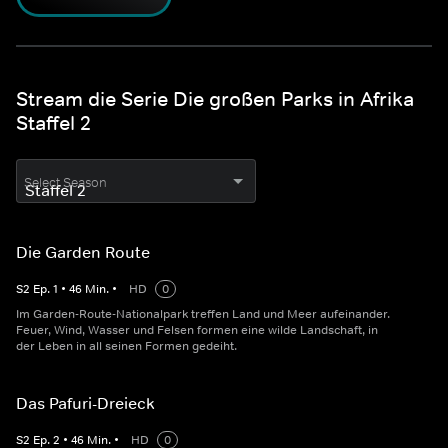
Stream die Serie Die großen Parks in Afrika
Staffel 2
Select Season
Die Garden Route
S
2
Ep.
1
•
46
Min.
•
HD
0
Im Garden-Route-Nationalpark treffen Land und Meer aufeinander.
Feuer, Wind, Wasser und Felsen formen eine wilde Landschaft, in
der Leben in all seinen Formen gedeiht.
Das Pafuri-Dreieck
S
2
Ep.
2
•
46
Min.
•
HD
0