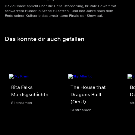
David Chase spricht über die Herausforderung, brutale Gewalt mit
schwarzem Humor in Szene zu setzen - und löst Jahre nach dem
Ende seiner Kultserie das umstrittene Finale der Show auf.
Das könnte dir auch gefallen
Rita Falks
The House that
Bo
Mordsgschichtn
Dragons Built
Do
(OmU)
S1 streamen
st
S1 streamen