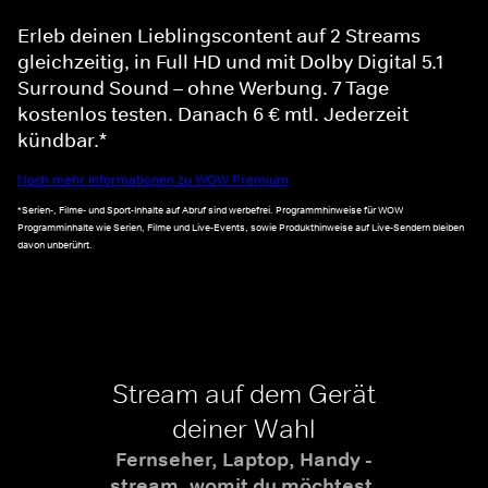
Erleb deinen Lieblingscontent auf 2 Streams
gleichzeitig, in Full HD und mit Dolby Digital 5.1
Surround Sound – ohne Werbung. 7 Tage
kostenlos testen. Danach 6 € mtl. Jederzeit
kündbar.*
Noch mehr Informationen zu WOW Premium
*Serien-, Filme- und Sport-Inhalte auf Abruf sind werbefrei. Programmhinweise für WOW
Programminhalte wie Serien, Filme und Live-Events, sowie Produkthinweise auf Live-Sendern bleiben
davon unberührt.
Stream auf dem Gerät
deiner Wahl
Fernseher, Laptop, Handy -
stream, womit du möchtest.