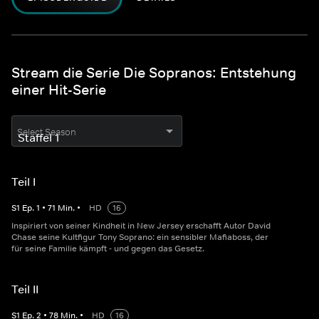
Stream die Serie Die Sopranos: Entstehung
einer Hit-Serie
Select Season
Teil I
S
1
Ep.
1
•
71
Min.
•
HD
16
Inspiriert von seiner Kindheit in New Jersey erschafft Autor David
Chase seine Kultfigur Tony Soprano: ein sensibler Mafiaboss, der
für seine Familie kämpft - und gegen das Gesetz.
Teil II
S
1
Ep.
2
•
78
Min.
•
HD
16