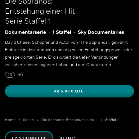
Die Sopranos:
Entstehung einer Hit-
Serie
Staffel 1
Dokumentarserie
1 Staffel
Sky Documentaries
David Chase, Schöpfer und Autor von "The Sopranos", gewährt
Einblicke in den kreativen und originellen Entstehungsprozess der
preisgekrönten Serie. Er diskutiert die tiefen Verbindungen
zwischen seinem eigenen Leben und den Charakteren.
16
HD
AB 5,98 € MTL.
Home
Serien
Die Sopranos: Entstehung einer Hit-Serie
Staffel 1
EPISODENGUIDE
DETAILS